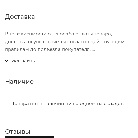
Доставка
Вне зависимости от способа оплаты товара,
доставка осуществляется согласно действующим
правилам до подъезда покупателя.
Доставка осуществляется с понедельника по
пятницу с 8:00 до 17:00.
В субботу с 8:00 до 15:00
Наличие
Итоговая стоимость доставки зависит от:
- зоны доставки;
Товара нет в наличии ни на одном из складов
- веса и габаритов товаров в заказе;
- количества торговых точек для погрузки товаров.
Отзывы
Границы доставки в черте города на выезд