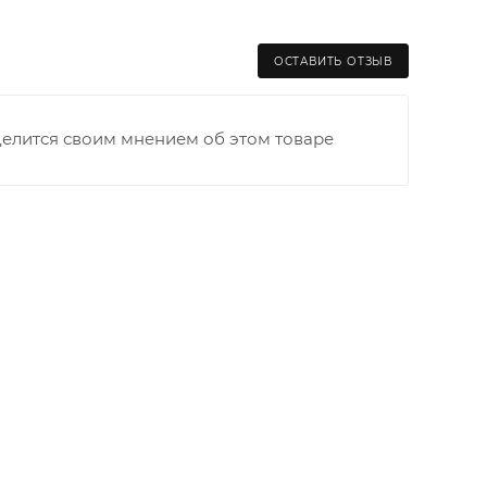
ОСТАВИТЬ ОТЗЫВ
делится своим мнением об этом товаре
раницы старого Моста через р. Вятка, область,
ходимо как можно раньше связаться с
та выгрузки. При отсутствии подъездных путей
и оплачивается покупателем в полном объеме.