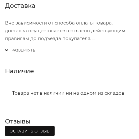
Доставка
Вне зависимости от способа оплаты товара,
доставка осуществляется согласно действующим
правилам до подъезда покупателя.
Доставка осуществляется с понедельника по
пятницу с 8:00 до 17:00.
В субботу с 8:00 до 15:00
Наличие
Итоговая стоимость доставки зависит от:
- зоны доставки;
Товара нет в наличии ни на одном из складов
- веса и габаритов товаров в заказе;
- количества торговых точек для погрузки товаров.
Отзывы
Границы доставки в черте города на выезд
(перекрестки улиц):
ОСТАВИТЬ ОТЗЫВ