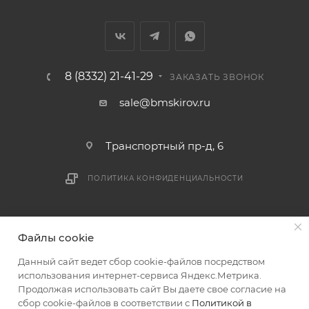
В случае непредвиденных обстоятельств,
мешающих принять товар, необходимо как можно
раньше связаться с менеджером, либо с отделом
логистики БМС.
8 (8332) 21-41-29
ЗАКАЗАТЬ ЗВОНОК
ВАЖНО: Покупатель обязан обеспечить наличие
sale@bmskirov.ru
подъездных путей до места выгрузки. При
отсутствии подъездных путей поставщик вправе
Транспортный пр-д, 6
отказаться от доставки. Стоимость повторной
доставки оплачивается покупателем в полном
ПОЛИТИКА КОНФИДЕНЦИАЛЬНОСТИ
объеме.
Доставка заказов по России не осуществляется.
2026 © БМС - Магазин строительных и отделочных
Файлы cookie
материалов
Данный сайт ведет сбор cookie-файлов посредством
использования интернет-сервиса Яндекс.Метрика.
Продолжая использовать сайт Вы даете свое согласие на
сбор cookie-файлов в соответствии с
Политикой в