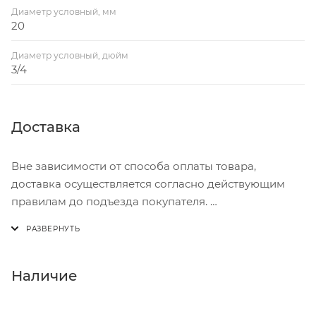
Диаметр условный, мм
20
Диаметр условный, дюйм
3/4
Доставка
Вне зависимости от способа оплаты товара,
доставка осуществляется согласно действующим
правилам до подъезда покупателя.
Доставка осуществляется с понедельника по
пятницу с 8:00 до 17:00.
В субботу с 8:00 до 15:00
Наличие
Итоговая стоимость доставки зависит от: