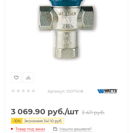
Артикул:
10017418
3 069.90
руб.
/шт
3 411
руб.
-
10
%
Экономия
341.10
руб.
Нашли дешевле?
Товар под заказ