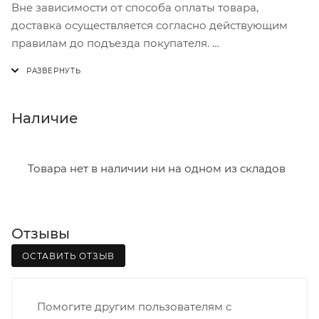
Вне зависимости от способа оплаты товара,
доставка осуществляется согласно действующим
правилам до подъезда покупателя.
Доставка осуществляется с понедельника по
пятницу с 8:00 до 17:00.
В субботу с 8:00 до 15:00
Наличие
Итоговая стоимость доставки зависит от:
- зоны доставки;
Товара нет в наличии ни на одном из складов
- веса и габаритов товаров в заказе;
- количества торговых точек для погрузки товаров.
Отзывы
Границы доставки в черте города на выезд
(перекрестки улиц):
ОСТАВИТЬ ОТЗЫВ
• Дзержинского - Жуковского
• Ленина - 65 лет победы
Помогите другим пользователям с
• Московская - Ульяновская