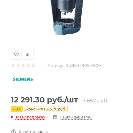
Артикул:
S55150-A105-A900
12 291.30
руб.
/шт
13 657
руб.
-
10
%
Экономия
1 365.70
руб.
Нашли дешевле?
Товар под заказ
Хочу в подарок