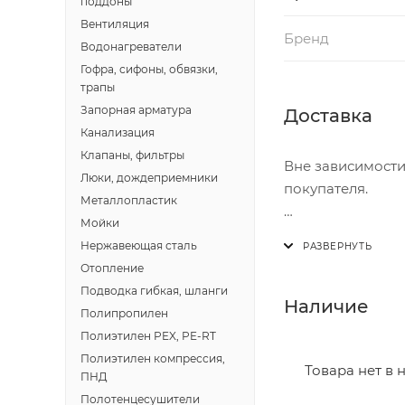
поддоны
Вентиляция
Бренд
Водонагреватели
Гофра, сифоны, обвязки,
трапы
Запорная арматура
Доставка
Канализация
Клапаны, фильтры
Вне зависимости
Люки, дождеприемники
покупателя.
Металлопластик
Мойки
Доставка осущест
Нержавеющая сталь
В субботу с 8:00 
Отопление
Подводка гибкая, шланги
Итоговая стоимос
Наличие
Полипропилен
- зоны доставки;
Полиэтилен PEX, PE-RT
- веса и габарит
Полиэтилен компрессия,
- количества тор
Товара нет в 
ПНД
Полотенцесушители