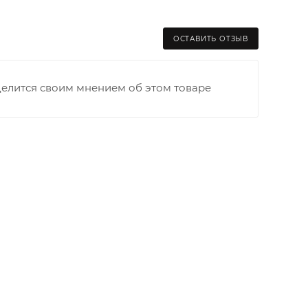
ОСТАВИТЬ ОТЗЫВ
делится своим мнением об этом товаре
раницы старого Моста через р. Вятка, область,
ходимо как можно раньше связаться с
та выгрузки. При отсутствии подъездных путей
и оплачивается покупателем в полном объеме.