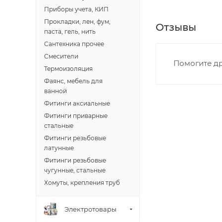
Границы доставки
Приборы учета, КИП
• Дзержинского 
Прокладки, лен, фум,
Отзывы
• Ленина - 65 ле
паста, гель, нить
• Московская - 
Сантехника прочее
• Производстве
Смесители
Помогите др
• Профсоюзная -
Термоизоляция
• Чистопрудненс
Фаянс, мебель для
• Щорса – Ульян
ванной
Доставка в Новов
Фитинги аксиальные
межгород) осуще
Фитинги приварные
стальные
Фитинги резьбовые
В случае непред
латунные
менеджером, либ
Фитинги резьбовые
чугунные, стальные
ВАЖНО: Покупате
Хомуты, крепления труб
поставщик вправ
Электротовары
Доставка заказо