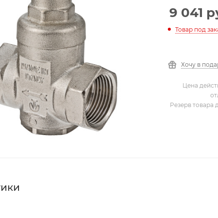
9 041
р
Товар под зак
Хочу в под
Цена дейст
от
Резерв товара 
тики