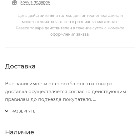
Хочу в подарок
Цена действительна только для интернет-магазина и
может отличаться от цен в розничных магазинах.
Резерв товара действителен в течение суток с момента
оформления заказа.
Доставка
Вне зависимости от способа оплаты товара,
доставка осуществляется согласно действующим
правилам до подъезда покупателя.
Доставка осуществляется с понедельника по
пятницу с 8:00 до 17:00.
В субботу с 8:00 до 15:00
Наличие