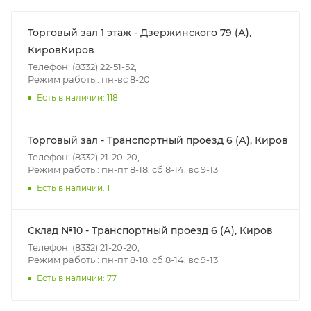
Итоговая стоимость доставки зависит от:
- зоны доставки;
Торговый зал 1 этаж - Дзержинского 79 (А),
- веса и габаритов товаров в заказе;
КировКиров
- количества торговых точек для погрузки товаров.
Телефон: (8332) 22-51-52,
Режим работы: пн-вс 8-20
Есть в наличии: 118
Границы доставки в черте города на выезд
(перекрестки улиц):
• Дзержинского - Жуковского
Торговый зал - Транспортный проезд 6 (А), Киров
• Ленина - 65 лет победы
Телефон: (8332) 21-20-20,
• Московская - Ульяновская
Режим работы: пн-пт 8-18, сб 8-14, вс 9-13
• Производственная - Потребкооперации
Есть в наличии: 1
• Профсоюзная - Заводская
• Чистопрудненская - Украинская
Склад №10 - Транспортный проезд 6 (А), Киров
• Щорса – Ульяновская
Телефон: (8332) 21-20-20,
Доставка в Нововятский р-он, Коминтерн, Костино и
Режим работы: пн-пт 8-18, сб 8-14, вс 9-13
Заречную часть (от границы старого Моста через р.
Есть в наличии: 77
Вятка, область, межгород) осуществляется в
индивидуальном порядке.