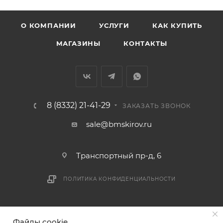
Заречную часть (от границы старого Моста через р.
Вятка, область, межгород) осуществляется в
О КОМПАНИИ
УСЛУГИ
КАК КУПИТЬ
индивидуальном порядке.
МАГАЗИНЫ
КОНТАКТЫ
В случае непредвиденных обстоятельств,
мешающих принять товар, необходимо как можно
раньше связаться с менеджером, либо с отделом
логистики БМС.
8 (8332) 21-41-29
ЗАКАЗАТЬ ЗВОНОК
ВАЖНО: Покупатель обязан обеспечить наличие
sale@bmskirov.ru
подъездных путей до места выгрузки. При
отсутствии подъездных путей поставщик вправе
Транспортный пр-д, 6
отказаться от доставки. Стоимость повторной
доставки оплачивается покупателем в полном
ПОЛИТИКА КОНФИДЕНЦИАЛЬНОСТИ
объеме.
Доставка заказов по России не осуществляется.
2026 © БМС - Магазин строительных и отделочных
Файлы cookie