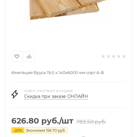
Имитация бруса 19,0 х 140х6000 мм сорт А-В
ТОВАР УЧАСТВУЕТ В АКЦИЯХ
Скидка при заказе ОНЛАЙН
626.80
руб.
/шт
783.50
руб.
-
20
%
Экономия
156.70
руб.