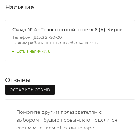
В субботу с 8:00 до 15:00
Наличие
Итоговая стоимость доставки зависит от:
- зоны доставки;
Склад № 4 - Транспортный проезд 6 (А), Киров
- веса и габаритов товаров в заказе;
Телефон: (8332) 21-20-20,
Режим работы: пн-пт 8-18, сб 8-14, вс 9-13
- количества торговых точек для погрузки товаров.
Есть в наличии: 8
Границы доставки в черте города на выезд
(перекрестки улиц):
• Дзержинского - Жуковского
Отзывы
• Ленина - 65 лет победы
ОСТАВИТЬ ОТЗЫВ
• Московская - Ульяновская
• Производственная - Потребкооперации
• Профсоюзная - Заводская
Помогите другим пользователям с
• Чистопрудненская - Украинская
выбором - будьте первым, кто поделится
• Щорса – Ульяновская
своим мнением об этом товаре
Доставка в Нововятский р-он, Коминтерн, Костино и
Заречную часть (от границы старого Моста через р.