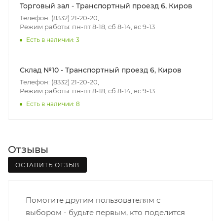
(перекрестки улиц):
Торговый зал - Транспортный проезд 6, Киров
• Дзержинского - Жуковского
Телефон: (8332) 21-20-20,
• Ленина - 65 лет победы
Режим работы: пн-пт 8-18, сб 8-14, вс 9-13
• Московская - Ульяновская
Есть в наличии: 3
• Производственная - Потребкооперации
• Профсоюзная - Заводская
Склад №10 - Транспортный проезд 6, Киров
• Чистопрудненская - Украинская
Телефон: (8332) 21-20-20,
• Щорса – Ульяновская
Режим работы: пн-пт 8-18, сб 8-14, вс 9-13
Доставка в Нововятский р-он, Коминтерн, Костино и
Есть в наличии: 8
Заречную часть (от границы старого Моста через р.
Вятка, область, межгород) осуществляется в
индивидуальном порядке.
Отзывы
В случае непредвиденных обстоятельств,
ОСТАВИТЬ ОТЗЫВ
мешающих принять товар, необходимо как можно
раньше связаться с менеджером, либо с отделом
логистики БМС.
Помогите другим пользователям с
выбором - будьте первым, кто поделится