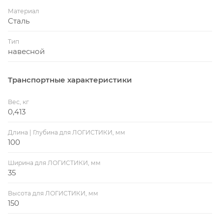
Материал корпуса - сталь.
Материал
Сталь
Длина замка - 53 мм.
Ширина замка - 31.7 мм.
Тип
Форма дужки -длинная полукруглая.
навесной
Материал дужки - закаленная сталь.
Диаметр дужки - 9.5 мм.
Транспортные характеристики
Внутренняя высота дужки (в закрытом состоянии) -
55 мм.
Вес, кг
Уличный - да.
0,413
Антивандальный - нет.
Под один ключ - нет.
Длина | Глубина для ЛОГИСТИКИ, мм
100
Декоративный - нет.
Влагозащищенный - да.
Ширина для ЛОГИСТИКИ, мм
Противопожарный - нет.
35
Морозоустойчивость - да.
Двухсистемный - нет.
Высота для ЛОГИСТИКИ, мм
150
КОМПЛЕКТАЦИЯ: