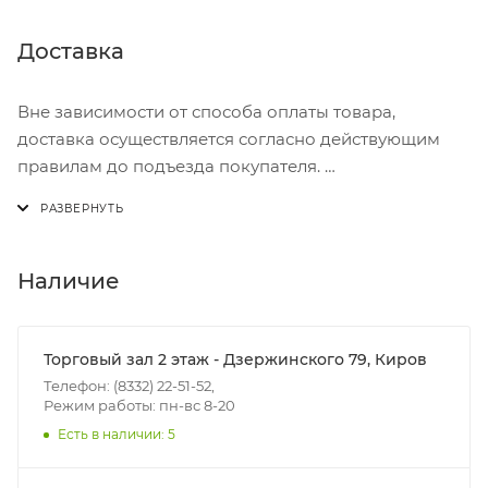
Навесной замок - 1 шт.
Доставка
Вне зависимости от способа оплаты товара,
доставка осуществляется согласно действующим
правилам до подъезда покупателя.
Доставка осуществляется с понедельника по
пятницу с 8:00 до 17:00.
В субботу с 8:00 до 15:00
Наличие
Итоговая стоимость доставки зависит от:
- зоны доставки;
Торговый зал 2 этаж - Дзержинского 79, Киров
- веса и габаритов товаров в заказе;
Телефон: (8332) 22-51-52,
Режим работы: пн-вс 8-20
- количества торговых точек для погрузки товаров.
Есть в наличии: 5
Границы доставки в черте города на выезд