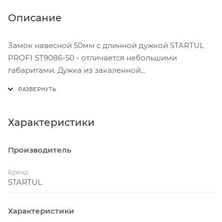
Описание
Замок навесной 50мм с длинной дужкой STARTUL
PROFI ST9086-50 - отличается небольшими
габаритами. Дужка из закаленной
высококачественной стали, высокопрочный
чугунный корпус и хромированное покрытие
обеспечивают надежность и долгий срок службы.
Устойчив к любым погодным условиям.
Характеристики
ХАРАКТЕРИСТИКИ:
Производитель
Тип замка - навесной.
Тип механизма секретности - цилиндровый.
Бренд
Класс безопасности - 2.
STARTUL
Тип ключа - английский.
Количество ключей - 2 шт.
Характеристики
Тип корпуса - открытый.