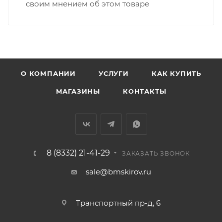
ВАЖНО: Покупатель обязан обеспечить наличие
своим мнением об этом товаре
подъездных путей до места выгрузки. При
отсутствии подъездных путей поставщик вправе
отказаться от доставки. Стоимость повторной
доставки оплачивается покупателем в полном
объеме.
О КОМПАНИИ
УСЛУГИ
КАК КУПИТЬ
Доставка заказов по России не осуществляется.
МАГАЗИНЫ
КОНТАКТЫ
8 (8332) 21-41-29
ЗАКАЗАТЬ ЗВОНОК
sale@bmskirov.ru
Транспортный пр-д, 6