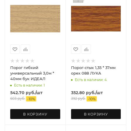
Порог гибкий
Порог-стык 1,35 * 37мм
универсальный 3,0м *
орех 088 ЛУКА
40мм бук ИДЕАЛ
Есть в наличии: 4
Есть в наличии: 1
542.70
руб.
/шт
352.80
руб.
/шт
603
руб.
392
руб.
-
10
%
-
10
%
В КОРЗИНУ
В КОРЗИНУ