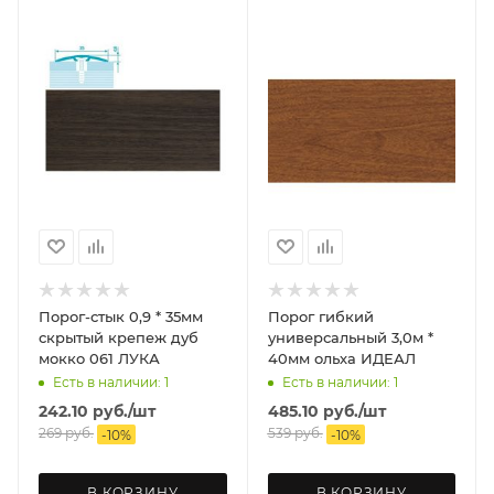
Порог-стык 0,9 * 35мм
Порог гибкий
скрытый крепеж дуб
универсальный 3,0м *
мокко 061 ЛУКА
40мм ольха ИДЕАЛ
Есть в наличии: 1
Есть в наличии: 1
242.10
руб.
/шт
485.10
руб.
/шт
269
руб.
539
руб.
-
10
%
-
10
%
В КОРЗИНУ
В КОРЗИНУ