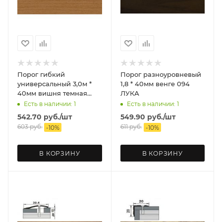
Порог гибкий
Порог разноуровневый
универсальный 3,0м *
1,8 * 40мм венге 094
40мм вишня темная
ЛУКА
ИДЕАЛ
Есть в наличии: 1
Есть в наличии: 1
542.70
руб.
/шт
549.90
руб.
/шт
603
руб.
611
руб.
-
10
%
-
10
%
В КОРЗИНУ
В КОРЗИНУ