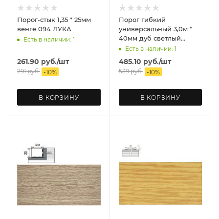
Порог-стык 1,35 * 25мм
Порог гибкий
венге 094 ЛУКА
универсальный 3,0м *
40мм дуб светлый
Есть в наличии: 1
ИДЕАЛ
Есть в наличии: 1
261.90
руб.
/шт
485.10
руб.
/шт
291
руб.
539
руб.
-
10
%
-
10
%
В КОРЗИНУ
В КОРЗИНУ