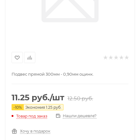
Подвес прямой 300мм - 0,90мм оцинк.
11.25
руб.
/шт
12.50
руб.
-
10
%
Экономия
1.25
руб.
Нашли дешевле?
Товар под заказ
Хочу в подарок