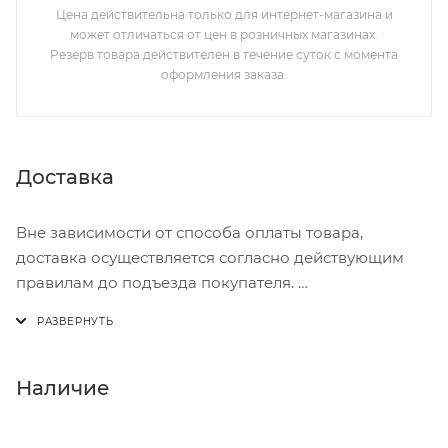
Цена действительна только для интернет-магазина и
может отличаться от цен в розничных магазинах.
Резерв товара действителен в течение суток с момента
оформления заказа.
Доставка
Вне зависимости от способа оплаты товара,
доставка осуществляется согласно действующим
правилам до подъезда покупателя.
Доставка осуществляется с понедельника по
пятницу с 8:00 до 17:00.
В субботу с 8:00 до 15:00
Наличие
Итоговая стоимость доставки зависит от: