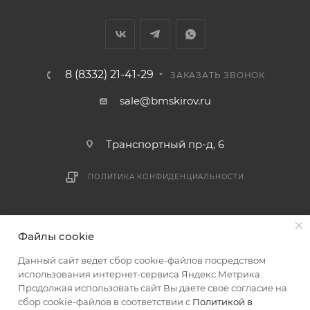
В случае непредвиденных обстоятельств,
мешающих принять товар, необходимо как можно
раньше связаться с менеджером, либо с отделом
логистики БМС.
8 (8332) 21-41-29
ЗАКАЗАТЬ ЗВОНОК
ВАЖНО: Покупатель обязан обеспечить наличие
sale@bmskirov.ru
подъездных путей до места выгрузки. При
отсутствии подъездных путей поставщик вправе
Транспортный пр-д, 6
отказаться от доставки. Стоимость повторной
доставки оплачивается покупателем в полном
ПОЛИТИКА КОНФИДЕНЦИАЛЬНОСТИ
объеме.
Доставка заказов по России не осуществляется.
2026 © БМС - Магазин строительных и отделочных
Файлы cookie
материалов
Данный сайт ведет сбор cookie-файлов посредством
использования интернет-сервиса Яндекс.Метрика.
Продолжая использовать сайт Вы даете свое согласие на
сбор cookie-файлов в соответствии с
Политикой в