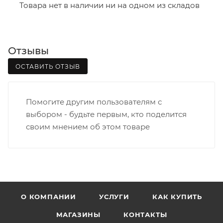
- зоны доставки;
Товара нет в наличии ни на одном из складов
- веса и габаритов товаров в заказе;
- количества торговых точек для погрузки товаров.
Отзывы
Границы доставки в черте города на выезд
(перекрестки улиц):
ОСТАВИТЬ ОТЗЫВ
• Дзержинского - Жуковского
• Ленина - 65 лет победы
Помогите другим пользователям с
• Московская - Ульяновская
выбором - будьте первым, кто поделится
• Производственная - Потребкооперации
своим мнением об этом товаре
• Профсоюзная - Заводская
• Чистопрудненская - Украинская
• Щорса – Ульяновская
Доставка в Нововятский р-он, Коминтерн, Костино и
Заречную часть (от границы старого Моста через р.
Вятка, область, межгород) осуществляется в
О КОМПАНИИ
УСЛУГИ
КАК КУПИТЬ
индивидуальном порядке.
МАГАЗИНЫ
КОНТАКТЫ