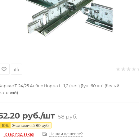
Каркас T-24/25 Албес Норма L=1,2 (мет.) (1уп=60 шт) (белый
матовый
52.20
руб.
/шт
58
руб.
-
10
%
Экономия
5.80
руб.
Нашли дешевле?
Товар под заказ