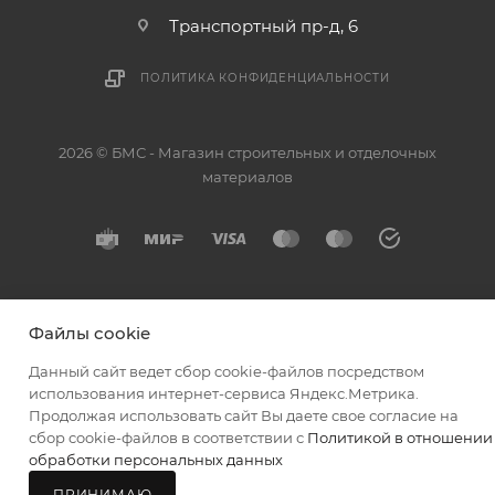
отсутствии подъездных путей поставщик вправе
Транспортный пр-д, 6
отказаться от доставки. Стоимость повторной
доставки оплачивается покупателем в полном
ПОЛИТИКА КОНФИДЕНЦИАЛЬНОСТИ
объеме.
Доставка заказов по России не осуществляется.
2026 © БМС - Магазин строительных и отделочных
материалов
Файлы cookie
Данный сайт ведет сбор cookie-файлов посредством
использования интернет-сервиса Яндекс.Метрика.
Продолжая использовать сайт Вы даете свое согласие на
сбор cookie-файлов в соответствии с
Политикой в отношении
обработки персональных данных
ПРИНИМАЮ