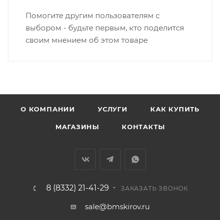
Вятка, область, межгород) осуществляется в
Помогите другим пользователям с
индивидуальном порядке.
выбором - будьте первым, кто поделится
своим мнением об этом товаре
В случае непредвиденных обстоятельств,
мешающих принять товар, необходимо как можно
раньше связаться с менеджером, либо с отделом
логистики БМС.
ВАЖНО: Покупатель обязан обеспечить наличие
О КОМПАНИИ
УСЛУГИ
КАК КУПИТЬ
подъездных путей до места выгрузки. При
МАГАЗИНЫ
КОНТАКТЫ
отсутствии подъездных путей поставщик вправе
отказаться от доставки. Стоимость повторной
доставки оплачивается покупателем в полном
объеме.
8 (8332) 21-41-29
Доставка заказов по России не осуществляется.
ЗАКАЗАТЬ ЗВОНОК
sale@bmskirov.ru