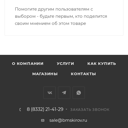
Вятка, область, межгород) осуществляется в
Помогите другим пользователям с
индивидуальном порядке.
выбором - будьте первым, кто поделится
своим мнением об этом товаре
В случае непредвиденных обстоятельств,
мешающих принять товар, необходимо как можно
раньше связаться с менеджером, либо с отделом
логистики БМС.
ВАЖНО: Покупатель обязан обеспечить наличие
О КОМПАНИИ
УСЛУГИ
КАК КУПИТЬ
подъездных путей до места выгрузки. При
МАГАЗИНЫ
КОНТАКТЫ
отсутствии подъездных путей поставщик вправе
отказаться от доставки. Стоимость повторной
доставки оплачивается покупателем в полном
объеме.
8 (8332) 21-41-29
Доставка заказов по России не осуществляется.
ЗАКАЗАТЬ ЗВОНОК
sale@bmskirov.ru