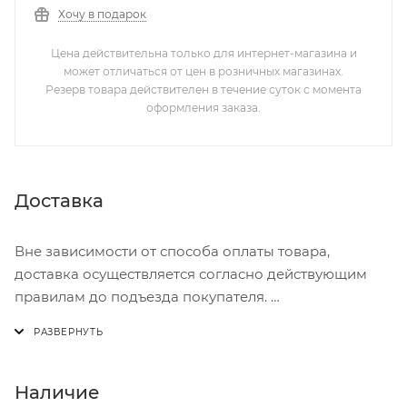
Хочу в подарок
Цена действительна только для интернет-магазина и
может отличаться от цен в розничных магазинах.
Резерв товара действителен в течение суток с момента
оформления заказа.
Доставка
Вне зависимости от способа оплаты товара,
доставка осуществляется согласно действующим
правилам до подъезда покупателя.
Доставка осуществляется с понедельника по
пятницу с 8:00 до 17:00.
В субботу с 8:00 до 15:00
Наличие