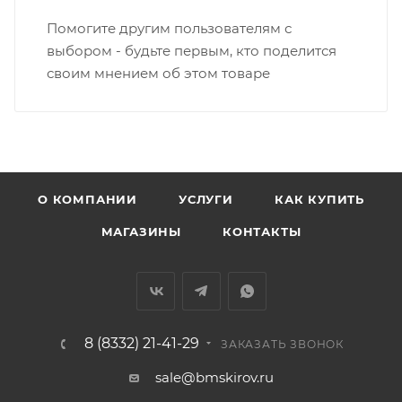
Вятка, область, межгород) осуществляется в
Помогите другим пользователям с
индивидуальном порядке.
выбором - будьте первым, кто поделится
своим мнением об этом товаре
В случае непредвиденных обстоятельств,
мешающих принять товар, необходимо как можно
раньше связаться с менеджером, либо с отделом
логистики БМС.
ВАЖНО: Покупатель обязан обеспечить наличие
О КОМПАНИИ
УСЛУГИ
КАК КУПИТЬ
подъездных путей до места выгрузки. При
МАГАЗИНЫ
КОНТАКТЫ
отсутствии подъездных путей поставщик вправе
отказаться от доставки. Стоимость повторной
доставки оплачивается покупателем в полном
объеме.
8 (8332) 21-41-29
Доставка заказов по России не осуществляется.
ЗАКАЗАТЬ ЗВОНОК
sale@bmskirov.ru