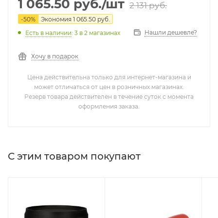
1 065.50
руб.
/шт
2 131
руб.
-
50
%
Экономия
1 065.50
руб.
Нашли дешевле?
Есть в наличии
: 3
в 2 магазинах
Хочу в подарок
Цена действительна только для интернет-магазина и
может отличаться от цен в розничных магазинах.
Резерв товара действителен в течение суток с момента
оформления заказа.
С этим товаром покупают