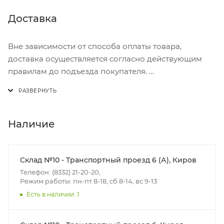
Доставка
Вне зависимости от способа оплаты товара,
доставка осуществляется согласно действующим
правилам до подъезда покупателя.
Доставка осуществляется с понедельника по
пятницу с 8:00 до 17:00.
В субботу с 8:00 до 15:00
Наличие
Итоговая стоимость доставки зависит от:
- зоны доставки;
Склад №10 - Транспортный проезд 6 (А), Киров
- веса и габаритов товаров в заказе;
Телефон: (8332) 21-20-20,
Режим работы: пн-пт 8-18, сб 8-14, вс 9-13
- количества торговых точек для погрузки товаров.
Есть в наличии: 1
Границы доставки в черте города на выезд
(перекрестки улиц):