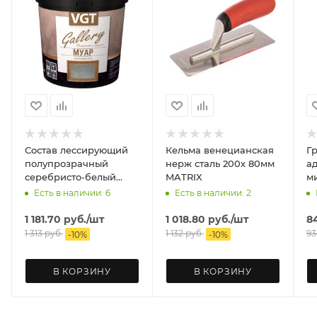
Состав лессирующий
Кельма венецианская
Г
полупрозрачный
нерж сталь 200х 80мм
а
серебристо-белый
MATRIX
мини 3
0,9кг МУАР ВГТ Gallery
А
Есть в наличии: 6
Есть в наличии: 2
1 181.70
руб.
/шт
1 018.80
руб.
/шт
8
1 313
руб.
1 132
руб.
93
-
10
%
-
10
%
В КОРЗИНУ
В КОРЗИНУ