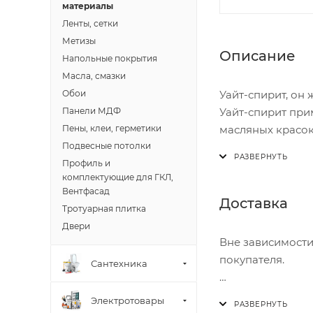
материалы
Ленты, сетки
Метизы
Описание
Напольные покрытия
Масла, смазки
Уайт-спирит, он 
Обои
Уайт-спирит при
Панели МДФ
масляных красок
Пены, клеи, герметики
Хорошо растворя
Подвесные потолки
азота.
Профиль и
комплектующие для ГКЛ,
Вентфасад
Доставка
Тротуарная плитка
Двери
Вне зависимости
покупателя.
Сантехника
Доставка осущест
Электротовары
В субботу с 8:00 