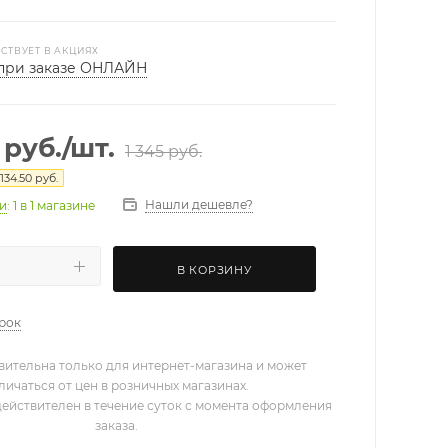
СТВУЕТ В АКЦИЯХ
при заказе ОНЛАЙН
руб.
/шт.
1 345
руб.
134.50
руб.
Нашли дешевле?
ии
: 1
в 1 магазине
В КОРЗИНУ
арок
вительна только для интернет-магазина и может
личаться от цен в розничных магазинах.
действителен в течение суток с момента оформления
заказа.