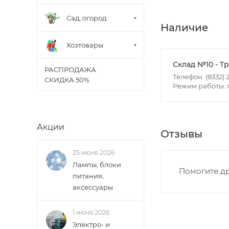
Сад, огород
Итоговая стоимос
Наличие
- зоны доставки;
Хозтовары
- веса и габарит
- количества тор
Склад №10 - Т
РАСПРОДАЖА
Телефон: (8332) 2
СКИДКА 50%
Режим работы: пн
Границы доставки
• Дзержинского 
• Ленина - 65 ле
• Московская - 
Акции
Отзывы
• Производстве
• Профсоюзная -
25 июня 2026
• Чистопрудненс
Лампы, блоки
Помогите др
питания,
• Щорса – Ульян
аксессуары
Доставка в Новов
межгород) осуще
1 июня 2026
Электро- и