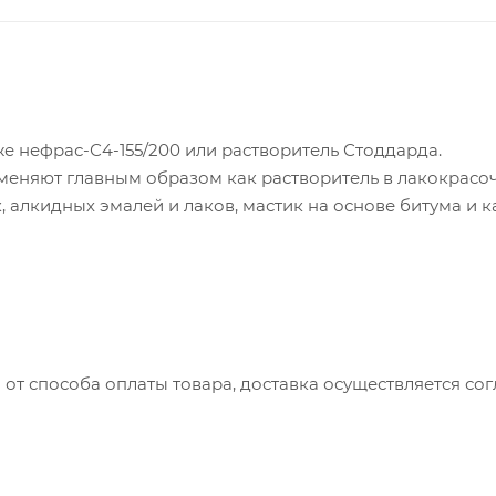
же нефрас-С4-155/200 или растворитель Стоддарда.
меняют главным образом как растворитель в лакокрас
, алкидных эмалей и лаков, мастик на основе битума и к
ет все нефтяные фракции, растительные масла и жиры, 
 от способа оплаты товара, доставка осуществляется с
вляется с понедельника по пятницу с 8:00 до 17:00.
до 15:00