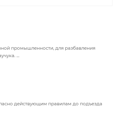
очной промышленности, для разбавления
аучука.
органические соединения серы, кислорода и
огласно действующим правилам до подъезда