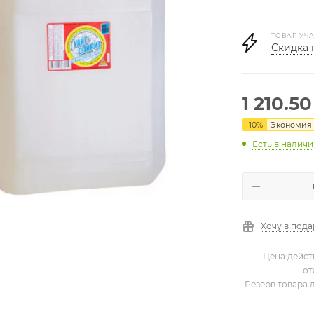
ТОВАР УЧА
Скидка 
1 210.50
-
10
%
Экономия
Есть в налич
Хочу в под
Цена дейст
от
Резерв товара 