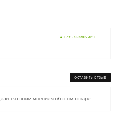
Есть в наличии: 1
ОСТАВИТЬ ОТЗЫВ
делится своим мнением об этом товаре
раницы старого Моста через р. Вятка, область,