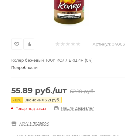
Артикул:
04003
Колер бежевый 100г КОЛЛЕКЦИЯ (04)
Подробности
55.89
руб.
/шт
62.10
руб.
-
10
%
Экономия
6.21
руб.
Нашли дешевле?
Товар под заказ
Хочу в подарок