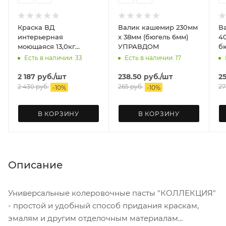
Краска ВД
Валик кашемир 230мм
В
интерьерная
х 38мм (бюгель 6мм)
40
моющаяся 13,0кг
УПРАВДОМ
FARBITEX
Есть в наличии: 33
Есть в наличии: 17
2 187
руб.
/шт
238.50
руб.
/шт
2
2 430
руб.
265
руб.
27
-
10
%
-
10
%
В КОРЗИНУ
В КОРЗИНУ
Описание
Универсальные колеровочные пасты "КОЛЛЕКЦИЯ"
- простой и удобный способ придания краскам,
эмалям и другим отделочным материалам