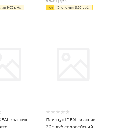
98.30
руб.
омия
9.83
руб.
Экономия
9.83
руб.
-
10
%
DEAL классик
Плинтус IDEAL классик
атте
2,2м дуб европейский