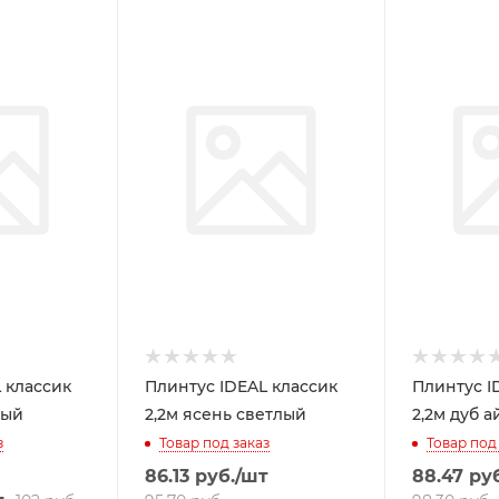
 классик
Плинтус IDEAL классик
Плинтус I
рый
2,2м ясень светлый
2,2м дуб а
з
Товар под заказ
Товар под
86.13
руб.
/шт
88.47
руб