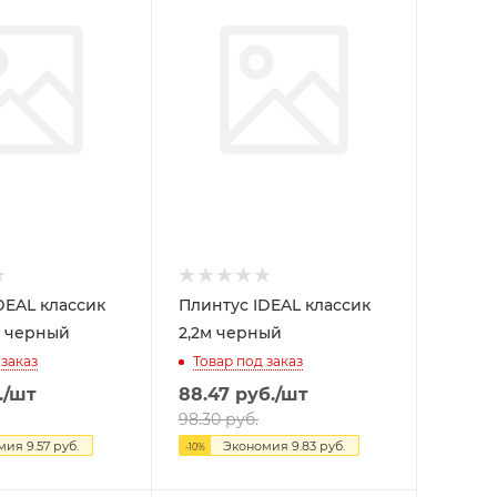
DEAL классик
Плинтус IDEAL классик
е черный
2,2м черный
 заказ
Товар под заказ
.
/шт
88.47
руб.
/шт
98.30
руб.
омия
9.57
руб.
Экономия
9.83
руб.
-
10
%