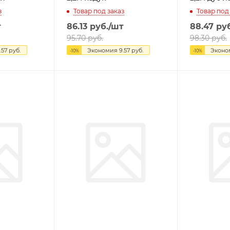
з
Товар под заказ
Товар под
т
86.13
руб.
/шт
88.47
руб
95.70
руб.
98.30
руб.
.57
руб.
Экономия
9.57
руб.
Экон
-
10
%
-
10
%