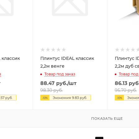
 классик
Плинтус IDEAL классик
Плинтус I
2,2м венге
2,2м дуб 
з
Товар под заказ
Товар под
т
88.47
руб.
/шт
86.13
руб
98.30
руб.
95.70
руб.
.57
руб.
Экономия
9.83
руб.
Экон
-
10
%
-
10
%
ПОКАЗАТЬ ЕЩЕ