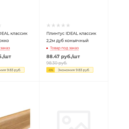
DEAL классик
Плинтус IDEAL классик
окко
2,2м дуб коньячный
 заказ
Товар под заказ
.
/шт
88.47
руб.
/шт
98.30
руб.
омия
9.83
руб.
Экономия
9.83
руб.
-
10
%