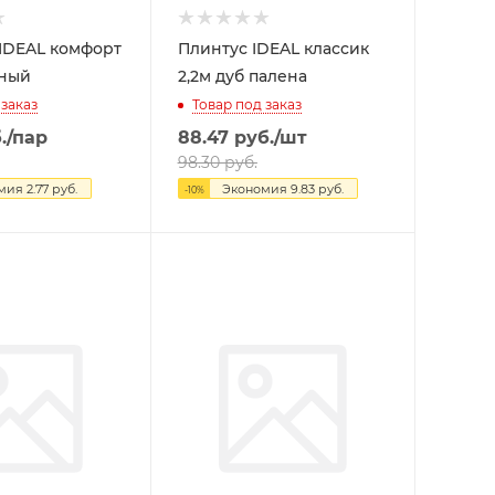
IDEAL комфорт
Плинтус IDEAL классик
мный
2,2м дуб палена
 заказ
Товар под заказ
.
/пар
88.47
руб.
/шт
98.30
руб.
омия
2.77
руб.
Экономия
9.83
руб.
-
10
%