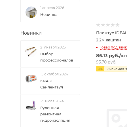
1 апреля 2026
Новинка
Плинтус IDEAL
Новинки
2,2м каштан
Товар под зака
21 января 2025
Выбор
86.13
руб.
/ш
профессионалов
95.70
руб.
Экономия
9
-
10
%
15 октября 2024
KNAUF
Сайлентвул
25 июля 2024
Рулонная
ремонтная
гидроизоляция