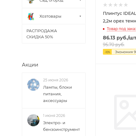
Плинтус IDEAL
Хозтовары
2,2м орех тем
Товар под зака
РАСПРОДАЖА
СКИДКА 50%
86.13
руб.
/ш
95.70
руб.
Экономия
9
-
10
%
Акции
25 июня 2026
Лампы, блоки
питания,
аксессуары
1 июня 2026
Электро- и
бензоинструмент