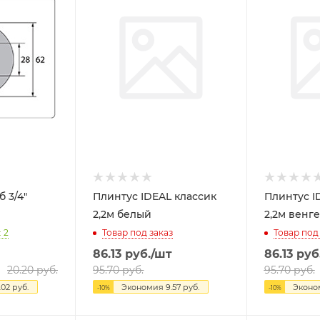
 3/4"
Плинтус IDEAL классик
Плинтус I
2,2м белый
2,2м венг
 2
Товар под заказ
Товар под
86.13
руб.
/шт
86.13
руб
20.20
руб.
95.70
руб.
95.70
руб.
.02
руб.
Экономия
9.57
руб.
Экон
-
10
%
-
10
%