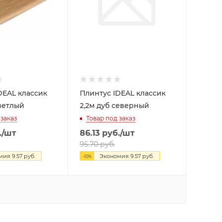
DEAL классик
Плинтус IDEAL классик
светлый
2,2м дуб северный
 заказ
Товар под заказ
.
/шт
86.13
руб.
/шт
95.70
руб.
омия
9.57
руб.
Экономия
9.57
руб.
-
10
%