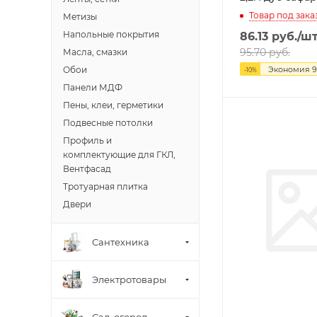
Товар под зака
Метизы
Напольные покрытия
86.13
руб.
/ш
95.70
руб.
Масла, смазки
Обои
Экономия
9
-
10
%
Панели МДФ
Пены, клеи, герметики
Подвесные потолки
Профиль и
комплектующие для ГКЛ,
Вентфасад
Тротуарная плитка
Двери
Сантехника
Электротовары
Сад, огород