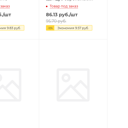
 заказ
Товар под заказ
.
/шт
86.13
руб.
/шт
95.70
руб.
омия
9.83
руб.
Экономия
9.57
руб.
-
10
%