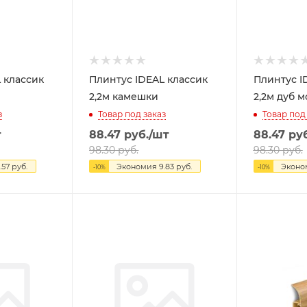
 классик
Плинтус IDEAL классик
Плинтус I
2,2м камешки
2,2м дуб м
з
Товар под заказ
Товар под
т
88.47
руб.
/шт
88.47
руб
98.30
руб.
98.30
руб.
.57
руб.
Экономия
9.83
руб.
Экон
-
10
%
-
10
%