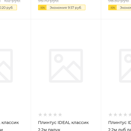
т
102
руб.
95.70
руб.
98.30
руб.
0.20
руб.
Экономия
9.57
руб.
Экон
-
10
%
-
10
%
 классик
Плинтус IDEAL классик
Плинтус I
ри
2,2м падук
2,2м дуб л