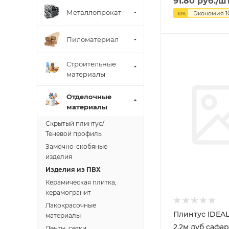
91.80
руб.
/ш
Металлопрокат
Экономия
1
-
10
%
Пиломатериал
Строительные
материалы
Отделочные
материалы
Скрытый плинтус/
Теневой профиль
Замочно-скобяные
изделия
Изделия из ПВХ
Керамическая плитка,
керамогранит
Лакокрасочные
Плинтус IDEAL
материалы
2,2м дуб сафа
Ленты, сетки