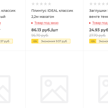
 классик
Плинтус IDEAL классик
Заглушки 
ный
2,2м махагон
венге те
з
Товар под заказ
Товар под
т
86.13
руб.
/шт
24.93
руб
95.70
руб.
27.70
руб.
.57
руб.
Экономия
9.57
руб.
Экон
-
10
%
-
10
%