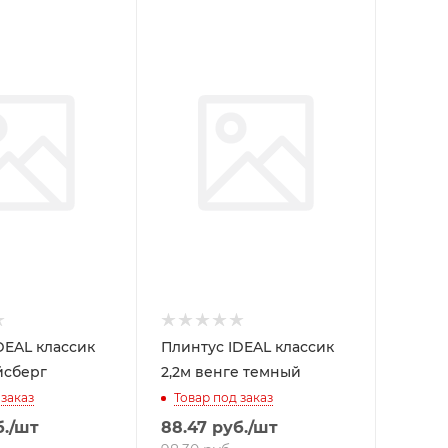
DEAL классик
Плинтус IDEAL классик
йсберг
2,2м венге темный
 заказ
Товар под заказ
.
/шт
88.47
руб.
/шт