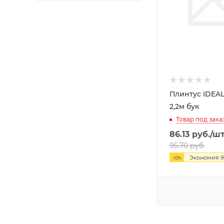
Плинтус IDEAL
2,2м бук
Товар под зака
86.13
руб.
/ш
95.70
руб.
Экономия
9
-
10
%