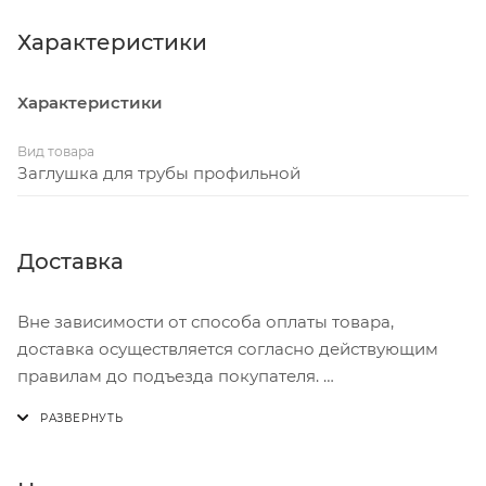
навсегда. Характеризуются невысокой стоимостью,
а также огромным выбором размерных.
Характеристики
Характеристики
Вид товара
Заглушка для трубы профильной
Доставка
Вне зависимости от способа оплаты товара,
доставка осуществляется согласно действующим
правилам до подъезда покупателя.
Доставка осуществляется с понедельника по
пятницу с 8:00 до 17:00.
В субботу с 8:00 до 15:00