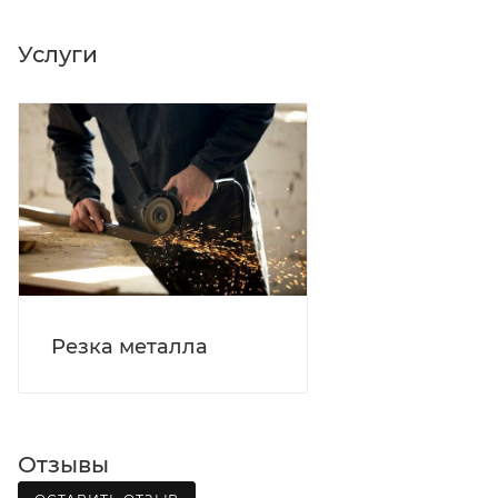
Вятка, область, межгород) осуществляется в
индивидуальном порядке.
Услуги
В случае непредвиденных обстоятельств,
мешающих принять товар, необходимо как можно
раньше связаться с менеджером, либо с отделом
логистики БМС.
ВАЖНО: Покупатель обязан обеспечить наличие
подъездных путей до места выгрузки. При
отсутствии подъездных путей поставщик вправе
отказаться от доставки. Стоимость повторной
доставки оплачивается покупателем в полном
Резка металла
объеме.
Доставка заказов по России не осуществляется.
Отзывы