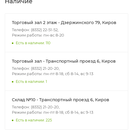
Наличие
Итоговая стоимость доставки зависит от:
- зоны доставки;
Торговый зал 2 этаж - Дзержинского 79, Киров
- веса и габаритов товаров в заказе;
Телефон: (8332) 22-51-52,
Режим работы: пн-вс 8-20
- количества торговых точек для погрузки товаров.
Есть в наличии: 110
Границы доставки в черте города на выезд
(перекрестки улиц):
Торговый зал - Транспортный проезд 6, Киров
• Дзержинского - Жуковского
Телефон: (8332) 21-20-20,
• Ленина - 65 лет победы
Режим работы: пн-пт 8-18, сб 8-14, вс 9-13
• Московская - Ульяновская
Есть в наличии: 1
• Производственная - Потребкооперации
• Профсоюзная - Заводская
Склад №10 - Транспортный проезд 6, Киров
• Чистопрудненская - Украинская
Телефон: (8332) 21-20-20,
• Щорса – Ульяновская
Режим работы: пн-пт 8-18, сб 8-14, вс 9-13
Доставка в Нововятский р-он, Коминтерн, Костино и
Есть в наличии: 225
Заречную часть (от границы старого Моста через р.