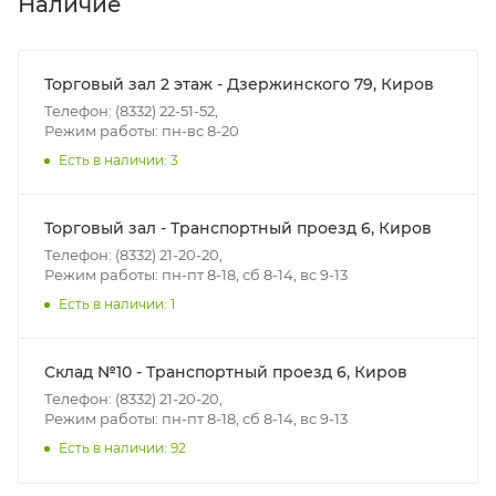
Наличие
Итоговая стоимость доставки зависит от:
- зоны доставки;
Торговый зал 2 этаж - Дзержинского 79, Киров
- веса и габаритов товаров в заказе;
Телефон: (8332) 22-51-52,
Режим работы: пн-вс 8-20
- количества торговых точек для погрузки товаров.
Есть в наличии: 3
Границы доставки в черте города на выезд
(перекрестки улиц):
Торговый зал - Транспортный проезд 6, Киров
• Дзержинского - Жуковского
Телефон: (8332) 21-20-20,
• Ленина - 65 лет победы
Режим работы: пн-пт 8-18, сб 8-14, вс 9-13
• Московская - Ульяновская
Есть в наличии: 1
• Производственная - Потребкооперации
• Профсоюзная - Заводская
Склад №10 - Транспортный проезд 6, Киров
• Чистопрудненская - Украинская
Телефон: (8332) 21-20-20,
• Щорса – Ульяновская
Режим работы: пн-пт 8-18, сб 8-14, вс 9-13
Доставка в Нововятский р-он, Коминтерн, Костино и
Есть в наличии: 92
Заречную часть (от границы старого Моста через р.