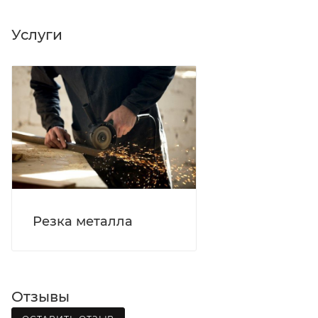
Вятка, область, межгород) осуществляется в
индивидуальном порядке.
Услуги
В случае непредвиденных обстоятельств,
мешающих принять товар, необходимо как можно
раньше связаться с менеджером, либо с отделом
логистики БМС.
ВАЖНО: Покупатель обязан обеспечить наличие
подъездных путей до места выгрузки. При
отсутствии подъездных путей поставщик вправе
отказаться от доставки. Стоимость повторной
доставки оплачивается покупателем в полном
Резка металла
объеме.
Доставка заказов по России не осуществляется.
Отзывы