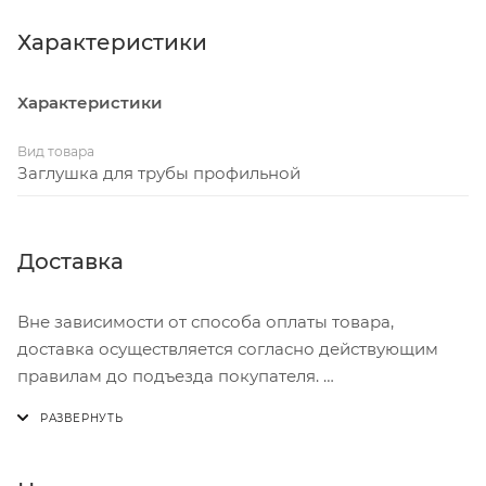
навсегда. Характеризуются невысокой стоимостью,
а также огромным выбором размерных.
Характеристики
Характеристики
Вид товара
Заглушка для трубы профильной
Доставка
Вне зависимости от способа оплаты товара,
доставка осуществляется согласно действующим
правилам до подъезда покупателя.
Доставка осуществляется с понедельника по
пятницу с 8:00 до 17:00.
В субботу с 8:00 до 15:00