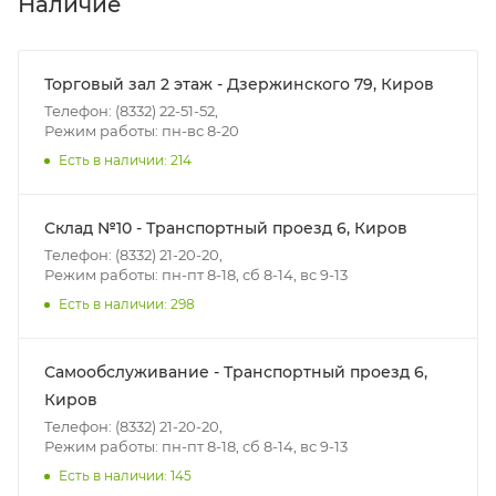
Наличие
Итоговая стоимость доставки зависит от:
- зоны доставки;
Торговый зал 2 этаж - Дзержинского 79, Киров
- веса и габаритов товаров в заказе;
Телефон: (8332) 22-51-52,
Режим работы: пн-вс 8-20
- количества торговых точек для погрузки товаров.
Есть в наличии: 214
Границы доставки в черте города на выезд
(перекрестки улиц):
Склад №10 - Транспортный проезд 6, Киров
• Дзержинского - Жуковского
Телефон: (8332) 21-20-20,
• Ленина - 65 лет победы
Режим работы: пн-пт 8-18, сб 8-14, вс 9-13
• Московская - Ульяновская
Есть в наличии: 298
• Производственная - Потребкооперации
• Профсоюзная - Заводская
Самообслуживание - Транспортный проезд 6,
• Чистопрудненская - Украинская
Киров
• Щорса – Ульяновская
Телефон: (8332) 21-20-20,
Доставка в Нововятский р-он, Коминтерн, Костино и
Режим работы: пн-пт 8-18, сб 8-14, вс 9-13
Заречную часть (от границы старого Моста через р.
Есть в наличии: 145