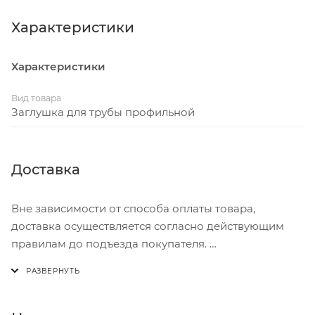
навсегда. Характеризуются невысокой стоимостью,
а также огромным выбором размерных.
Характеристики
Характеристики
Вид товара
Заглушка для трубы профильной
Доставка
Вне зависимости от способа оплаты товара,
доставка осуществляется согласно действующим
правилам до подъезда покупателя.
Доставка осуществляется с понедельника по
пятницу с 8:00 до 17:00.
В субботу с 8:00 до 15:00