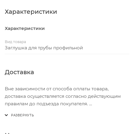
навсегда. Характеризуются невысокой стоимостью,
а также огромным выбором размерных.
Характеристики
Характеристики
Вид товара
Заглушка для трубы профильной
Доставка
Вне зависимости от способа оплаты товара,
доставка осуществляется согласно действующим
правилам до подъезда покупателя.
Доставка осуществляется с понедельника по
пятницу с 8:00 до 17:00.
В субботу с 8:00 до 15:00