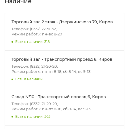
Наличие
Итоговая стоимость доставки зависит от:
- зоны доставки;
Торговый зал 2 этаж - Дзержинского 79, Киров
- веса и габаритов товаров в заказе;
Телефон: (8332) 22-51-52,
Режим работы: пн-вс 8-20
- количества торговых точек для погрузки товаров.
Есть в наличии: 318
Границы доставки в черте города на выезд
(перекрестки улиц):
Торговый зал - Транспортный проезд 6, Киров
• Дзержинского - Жуковского
Телефон: (8332) 21-20-20,
• Ленина - 65 лет победы
Режим работы: пн-пт 8-18, сб 8-14, вс 9-13
• Московская - Ульяновская
Есть в наличии: 1
• Производственная - Потребкооперации
• Профсоюзная - Заводская
Склад №10 - Транспортный проезд 6, Киров
• Чистопрудненская - Украинская
Телефон: (8332) 21-20-20,
• Щорса – Ульяновская
Режим работы: пн-пт 8-18, сб 8-14, вс 9-13
Доставка в Нововятский р-он, Коминтерн, Костино и
Есть в наличии: 565
Заречную часть (от границы старого Моста через р.