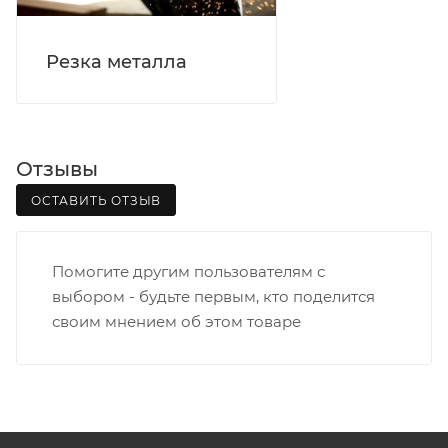
Вятка, область, межгород) осуществляется в
индивидуальном порядке.
Резка металла
В случае непредвиденных обстоятельств,
мешающих принять товар, необходимо как можно
раньше связаться с менеджером, либо с отделом
логистики БМС.
Отзывы
ОСТАВИТЬ ОТЗЫВ
ВАЖНО: Покупатель обязан обеспечить наличие
подъездных путей до места выгрузки. При
отсутствии подъездных путей поставщик вправе
Помогите другим пользователям с
отказаться от доставки. Стоимость повторной
выбором - будьте первым, кто поделится
доставки оплачивается покупателем в полном
своим мнением об этом товаре
объеме.
Доставка заказов по России не осуществляется.