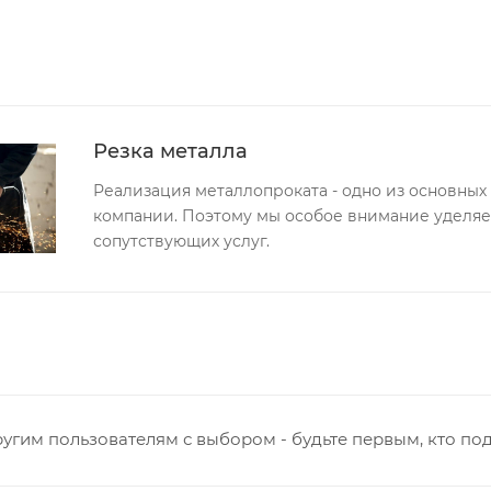
 в черте города на выезд (перекрестки улиц):
- Жуковского
т победы
Ульяновская
нная - Потребкооперации
 Заводская
Резка металла
кая - Украинская
Реализация металлопроката - одно из основны
овская
компании. Поэтому мы особое внимание уделяем
ятский р-он, Коминтерн, Костино и Заречную часть (от г
сопутствующих услуг.
ствляется в индивидуальном порядке.
виденных обстоятельств, мешающих принять товар, необ
о с отделом логистики БМС.
ль обязан обеспечить наличие подъездных путей до мес
е отказаться от доставки. Стоимость повторной доставк
угим пользователям с выбором - будьте первым, кто по
в по России не осуществляется.