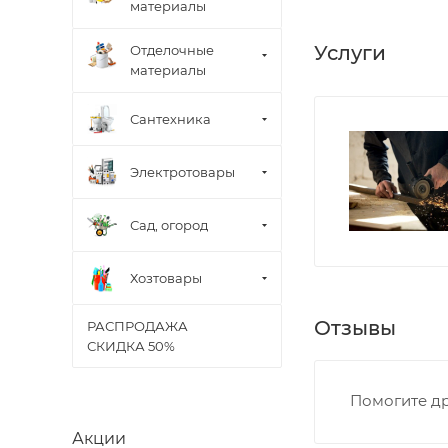
материалы
Границы доставки
• Дзержинского 
Услуги
Отделочные
• Ленина - 65 ле
материалы
• Московская - 
• Производстве
Сантехника
• Профсоюзная -
• Чистопрудненс
Электротовары
• Щорса – Ульян
Доставка в Новов
Сад, огород
межгород) осуще
Хозтовары
В случае непред
менеджером, либ
Отзывы
РАСПРОДАЖА
СКИДКА 50%
ВАЖНО: Покупате
поставщик вправ
Помогите др
Доставка заказо
Акции