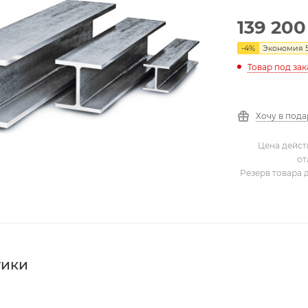
139 200
-
4
%
Экономия
Товар под зак
Хочу в под
Цена дейст
от
Резерв товара 
тики