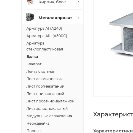
Кирпич, блок
Металлопрокат
Арматура АI (А240)
Арматура АIII (А500С)
Арматура
стеклопластиковая
Балка
Квадрат
Лента стальная
Лист алюминиевый
Лист горячекатаный
Лист оцинкованный
Лист просечно-вытяжной
Лист холоднокатаный
Характерис
Модульные ограждения
Нержавейка
Характеристики
Полоса