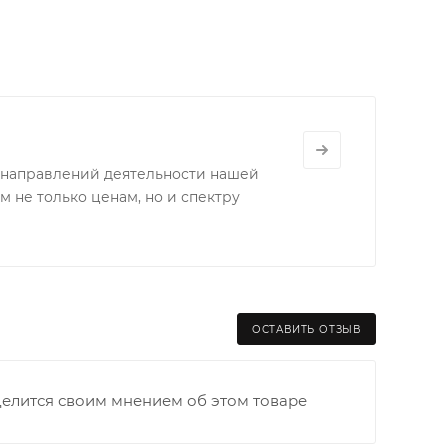
х направлений деятельности нашей
 не только ценам, но и спектру
раницы старого Моста через р. Вятка, область,
ходимо как можно раньше связаться с
ОСТАВИТЬ ОТЗЫВ
та выгрузки. При отсутствии подъездных путей
и оплачивается покупателем в полном объеме.
делится своим мнением об этом товаре