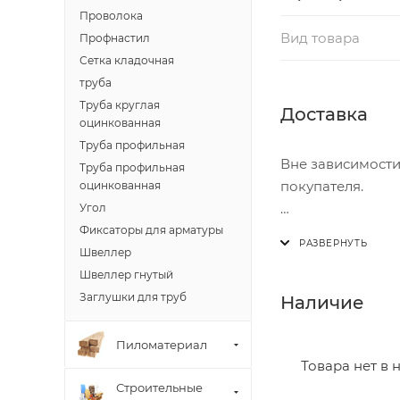
Проволока
Вид товара
Профнастил
Сетка кладочная
труба
Труба круглая
Доставка
оцинкованная
Труба профильная
Вне зависимости
Труба профильная
покупателя.
оцинкованная
Угол
Доставка осущест
Фиксаторы для арматуры
В субботу с 8:00 
Швеллер
Швеллер гнутый
Итоговая стоимос
Заглушки для труб
Наличие
- зоны доставки;
- веса и габарит
Пиломатериал
- количества тор
Товара нет в 
Строительные