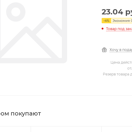
23.04
р
-
4
%
Экономия
Товар под зак
Хочу в под
Цена дейст
от
Резерв товара 
ром покупают