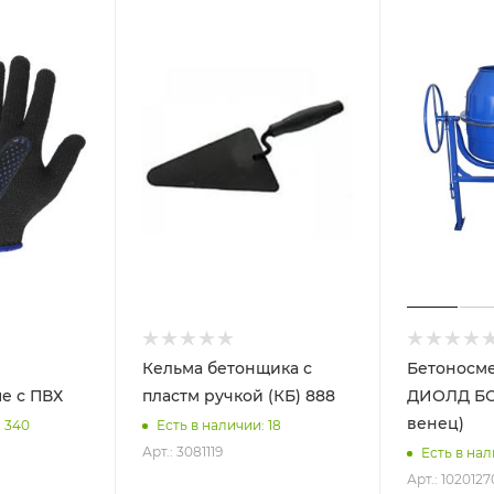
Кельма бетонщика с
Бетоносм
е с ПВХ
пластм ручкой (КБ) 888
ДИОЛД БСБ-150 (чугун
венец)
: 340
Есть в наличии: 18
Арт.: 3081119
Есть в нал
Арт.: 1020127