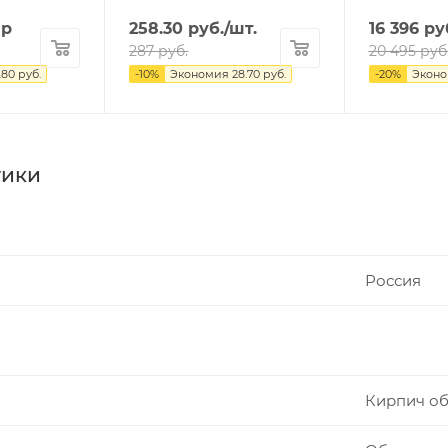
ар
258.30
руб.
/шт.
16 396
ру
287
руб.
20 495
руб
.80
руб.
-
10
%
Экономия
28.70
руб.
-
20
%
Экон
тики
Россия
Кирпич о