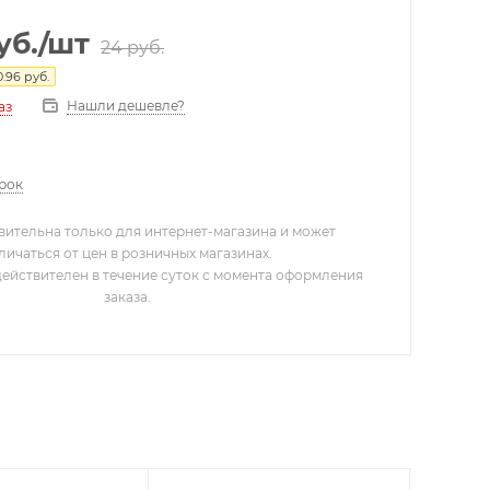
уб.
/шт
24
руб.
0.96
руб.
Нашли дешевле?
аз
арок
вительна только для интернет-магазина и может
личаться от цен в розничных магазинах.
действителен в течение суток с момента оформления
заказа.