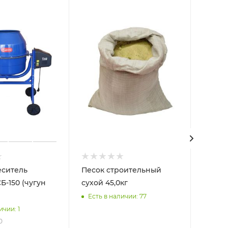
еситель
Песок строительный
Цемен
сухой 45,0кг
42,5Н 
Горно
Есть в наличии: 77
ичии: 1
Есть 
0