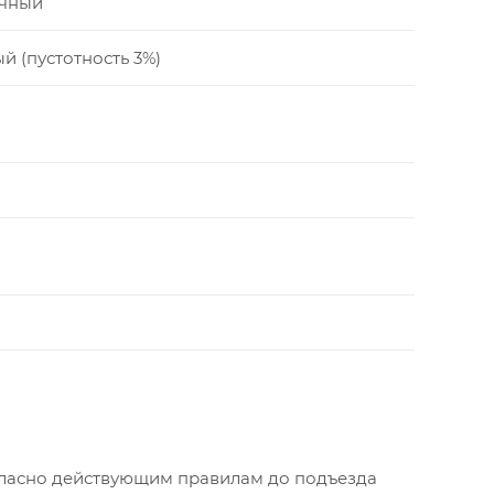
чный
й (пустотность 3%)
огласно действующим правилам до подъезда