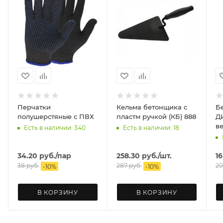
Перчатки
Кельма бетонщика с
Б
полушерстяные с ПВХ
пластм ручкой (КБ) 888
ДИОЛД
в
Есть в наличии: 340
Есть в наличии: 18
34.20
руб.
/пар
258.30
руб.
/шт.
16
38
руб.
287
руб.
20
-
10
%
-
10
%
В КОРЗИНУ
В КОРЗИНУ