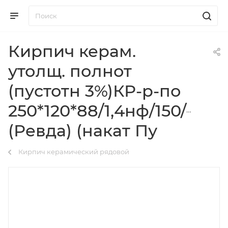
Кирпич керам.
утолщ. полнот
(пустотн 3%)КР-р-по
250*120*88/1,4нф/150/2,0/5
(Ревда) (накат Пу
Кирпич керамический рядовой