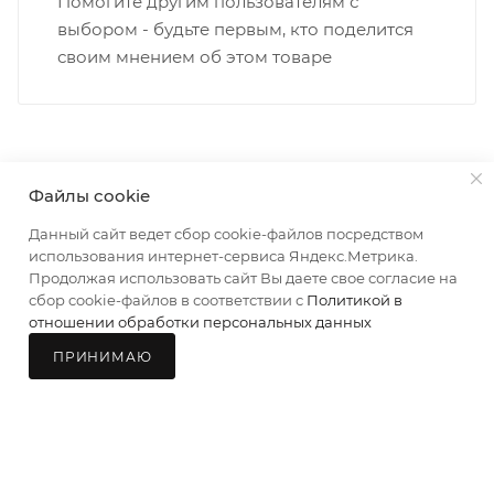
Помогите другим пользователям с
• Московская - Ульяновская
выбором - будьте первым, кто поделится
• Производственная - Потребкооперации
своим мнением об этом товаре
• Профсоюзная - Заводская
• Чистопрудненская - Украинская
• Щорса – Ульяновская
Доставка в Нововятский р-он, Коминтерн, Костино и
Заречную часть (от границы старого Моста через р.
Файлы cookie
Вятка, область, межгород) осуществляется в
О КОМПАНИИ
УСЛУГИ
КАК КУПИТЬ
индивидуальном порядке.
Данный сайт ведет сбор cookie-файлов посредством
МАГАЗИНЫ
КОНТАКТЫ
использования интернет-сервиса Яндекс.Метрика.
Продолжая использовать сайт Вы даете свое согласие на
В случае непредвиденных обстоятельств,
сбор cookie-файлов в соответствии с
Политикой в
мешающих принять товар, необходимо как можно
отношении обработки персональных данных
раньше связаться с менеджером, либо с отделом
ПРИНИМАЮ
логистики БМС.
Главная
Каталог
Корзина
Мой БМС
Магазины
8 (8332) 21-41-29
ЗАКАЗАТЬ ЗВОНОК
ВАЖНО: Покупатель обязан обеспечить наличие
sale@bmskirov.ru
подъездных путей до места выгрузки. При
отсутствии подъездных путей поставщик вправе