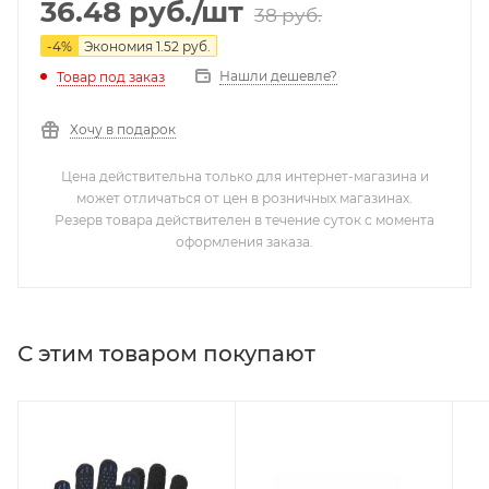
36.48
руб.
/шт
38
руб.
-
4
%
Экономия
1.52
руб.
Нашли дешевле?
Товар под заказ
Хочу в подарок
Цена действительна только для интернет-магазина и
может отличаться от цен в розничных магазинах.
Резерв товара действителен в течение суток с момента
оформления заказа.
С этим товаром покупают