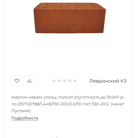
Ревдинский КЗ
Кирпич керам. утолщ. полнот (пустотность до 3%)КР-р-
по 250*120*88/1,4нф/150-200/2,0/50 гост 530-2012 (накат
Пустыня)
Подробности