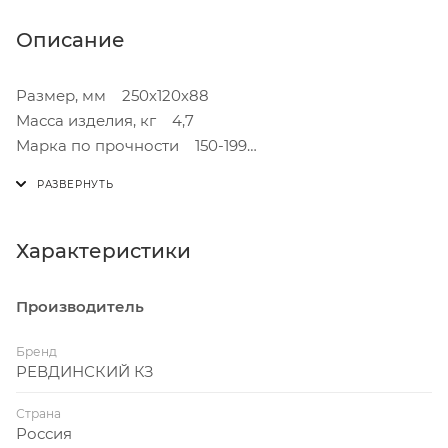
Описание
Размер, мм 250х120х88
Масса изделия, кг 4,7
Марка по прочности 150-199
Водопоглощение, % 8-12
Пустотность, % 3
Коэффициент теплопроводности, Вт/м*0C 0,59
Морозостойкость, циклы 50
Характеристики
Плотность (кг/м3) 2000
Производитель
Бренд
РЕВДИНСКИЙ КЗ
Страна
Россия