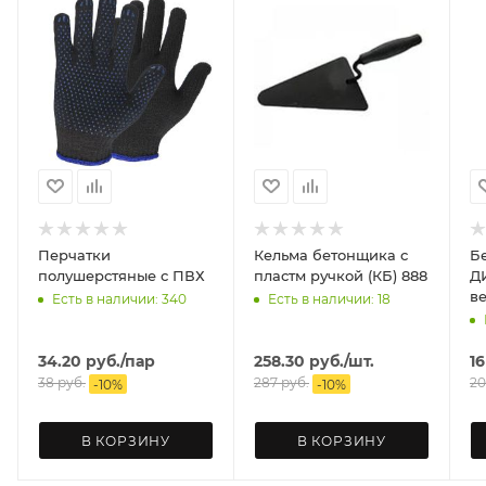
Перчатки
Кельма бетонщика с
Б
полушерстяные с ПВХ
пластм ручкой (КБ) 888
ДИОЛД
в
Есть в наличии: 340
Есть в наличии: 18
34.20
руб.
/пар
258.30
руб.
/шт.
16
38
руб.
287
руб.
20
-
10
%
-
10
%
В КОРЗИНУ
В КОРЗИНУ