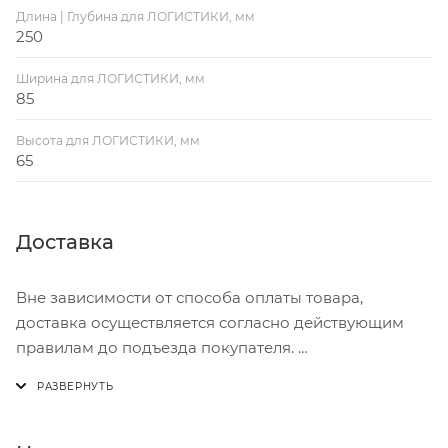
Длина | Глубина для ЛОГИСТИКИ, мм
250
Ширина для ЛОГИСТИКИ, мм
85
Высота для ЛОГИСТИКИ, мм
65
Доставка
Вне зависимости от способа оплаты товара,
доставка осуществляется согласно действующим
правилам до подъезда покупателя.
Доставка осуществляется с понедельника по
пятницу с 8:00 до 17:00.
В субботу с 8:00 до 15:00