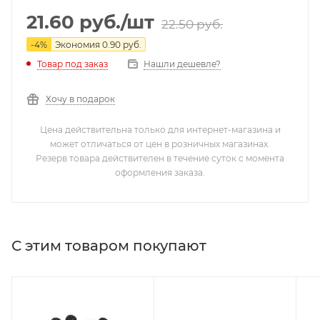
21.60
руб.
/шт
22.50
руб.
-
4
%
Экономия
0.90
руб.
Нашли дешевле?
Товар под заказ
Хочу в подарок
Цена действительна только для интернет-магазина и
может отличаться от цен в розничных магазинах.
Резерв товара действителен в течение суток с момента
оформления заказа.
С этим товаром покупают