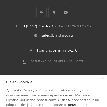
В случае непредвиденных обстоятельств,
мешающих принять товар, необходимо как можно
раньше связаться с менеджером, либо с отделом
логистики БМС.
8 (8332) 21-41-29
ЗАКАЗАТЬ ЗВОНОК
ВАЖНО: Покупатель обязан обеспечить наличие
sale@bmskirov.ru
подъездных путей до места выгрузки. При
отсутствии подъездных путей поставщик вправе
Транспортный пр-д, 6
отказаться от доставки. Стоимость повторной
доставки оплачивается покупателем в полном
ПОЛИТИКА КОНФИДЕНЦИАЛЬНОСТИ
объеме.
Доставка заказов по России не осуществляется.
2026 © БМС - Магазин строительных и отделочных
Файлы cookie
материалов
Данный сайт ведет сбор cookie-файлов посредством
использования интернет-сервиса Яндекс.Метрика.
Продолжая использовать сайт Вы даете свое согласие на
сбор cookie-файлов в соответствии с
Политикой в