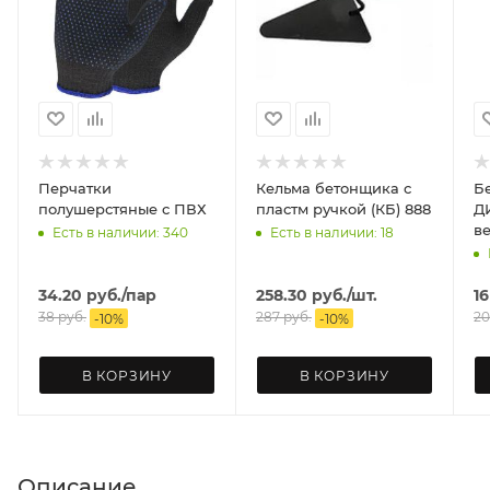
Перчатки
Кельма бетонщика с
Б
полушерстяные с ПВХ
пластм ручкой (КБ) 888
ДИОЛД
в
Есть в наличии: 340
Есть в наличии: 18
34.20
руб.
/пар
258.30
руб.
/шт.
16
38
руб.
287
руб.
20
-
10
%
-
10
%
В КОРЗИНУ
В КОРЗИНУ
Описание