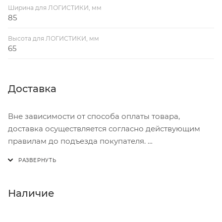
Ширина для ЛОГИСТИКИ, мм
85
Высота для ЛОГИСТИКИ, мм
65
Доставка
Вне зависимости от способа оплаты товара,
доставка осуществляется согласно действующим
правилам до подъезда покупателя.
Доставка осуществляется с понедельника по
пятницу с 8:00 до 17:00.
В субботу с 8:00 до 15:00
Наличие
Итоговая стоимость доставки зависит от: