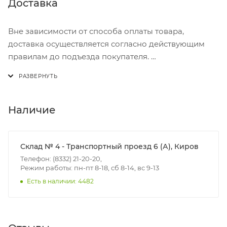
Доставка
Вне зависимости от способа оплаты товара,
доставка осуществляется согласно действующим
правилам до подъезда покупателя.
Доставка осуществляется с понедельника по
пятницу с 8:00 до 17:00.
В субботу с 8:00 до 15:00
Наличие
Итоговая стоимость доставки зависит от:
- зоны доставки;
Склад № 4 - Транспортный проезд 6 (А), Киров
- веса и габаритов товаров в заказе;
Телефон: (8332) 21-20-20,
Режим работы: пн-пт 8-18, сб 8-14, вс 9-13
- количества торговых точек для погрузки товаров.
Есть в наличии: 4482
Границы доставки в черте города на выезд
(перекрестки улиц):
• Дзержинского - Жуковского