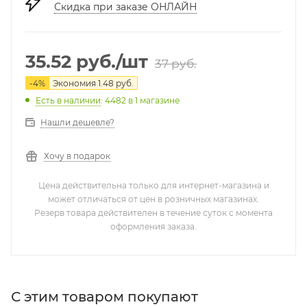
Скидка при заказе ОНЛАЙН
35.52
руб.
/шт
37
руб.
-
4
%
Экономия
1.48
руб.
Есть в наличии
: 4482
в 1 магазине
Нашли дешевле?
Хочу в подарок
Цена действительна только для интернет-магазина и
может отличаться от цен в розничных магазинах.
Резерв товара действителен в течение суток с момента
оформления заказа.
С этим товаром покупают