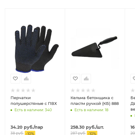
Перчатки
Кельма бетонщика с
Б
полушерстяные с ПВХ
пластм ручкой (КБ) 888
ДИОЛД
в
Есть в наличии: 340
Есть в наличии: 18
34.20
руб.
/пар
258.30
руб.
/шт.
16
38
руб.
287
руб.
20
-
10
%
-
10
%