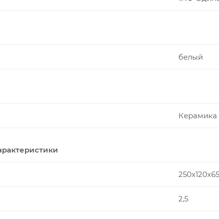
белый
Керамика
арактеристики
250х120х6
2,5