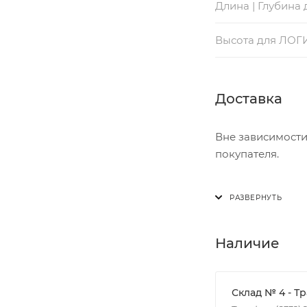
Длина | Глубина
Высота для ЛОГ
Доставка
Вне зависимости
покупателя.
Доставка осущест
В субботу с 8:00 
Итоговая стоимос
Наличие
- зоны доставки;
- веса и габарит
- количества тор
Склад № 4 - Т