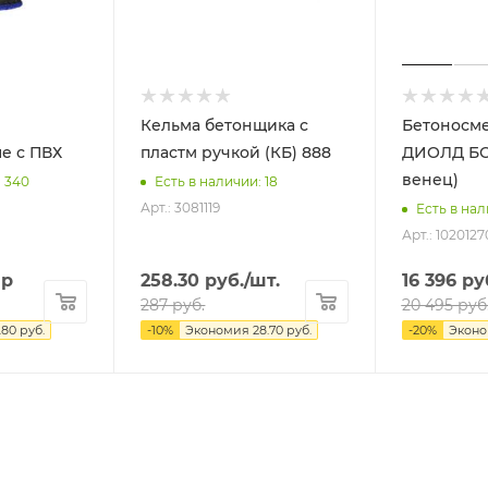
Кельма бетонщика с
Бетоносм
е с ПВХ
пластм ручкой (КБ) 888
ДИОЛД БСБ-150 (чугун
венец)
: 340
Есть в наличии: 18
Арт.: 3081119
Есть в нал
Арт.: 1020127
ар
258.30
руб.
/шт.
16 396
ру
287
руб.
20 495
руб
.80
руб.
-
10
%
Экономия
28.70
руб.
-
20
%
Экон