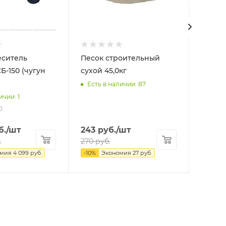
еситель
Песок строительный
Цемен
сухой 45,0кг
42,5Н 
Горно
Есть в наличии: 87
ичии: 1
Есть 
0
б.
/шт
243
руб.
/шт
675
р
.
270
руб.
750
ру
омия
4 099
руб.
-
10
%
Экономия
27
руб.
-
10
%
Э