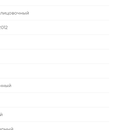
блицовочный
2012
чный
й
арный