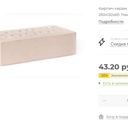
Кирпич керам 
250х120х65 Гл
Подробности
ТОВАР УЧА
Скидка 
43.20
р
-
20
%
Экономи
Есть в налич
Хочу в под