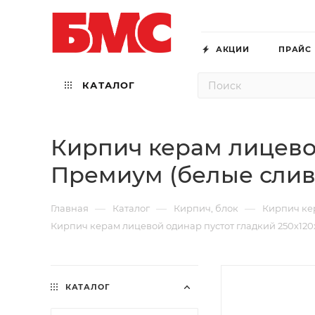
АКЦИИ
ПРАЙС
КАТАЛОГ
Кирпич керам лицевой
Премиум (белые слив
—
—
—
Главная
Каталог
Кирпич, блок
Кирпич ке
Кирпич керам лицевой одинар пустот гладкий 250х120
КАТАЛОГ