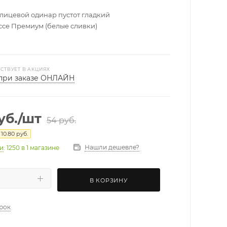
лицевой одинар пустот гладкий
яссе Премиум (белые сливки)
СТВУЕТ В АКЦИЯХ
при заказе ОНЛАЙН
уб.
/шт
54
руб.
я
10.80
руб.
Нашли дешевле?
ии
: 1250
в 1 магазине
В КОРЗИНУ
арок