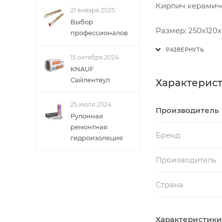
Кирпич керамиче
21 января 2025
Выбор
Размер: 250х120
профессионалов
Вес: 2,4-2,5 кг
Количество штук
15 октября 2024
- в пленочной у
KNAUF
- без пленочной 
Сайлентвул
Характерис
Марка: М125-200
Морозостойкость
25 июля 2024
Производитель
Рулонная
Теплопроводност
ремонтная
Внешний вид: бе
Бренд
гидроизоляция
Область примене
Производитель
Страна
Характеристики