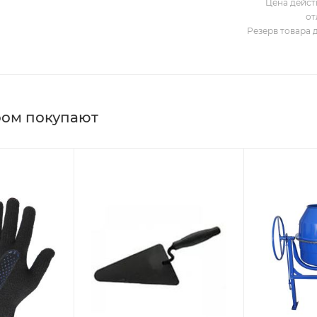
Цена дейст
от
Резерв товара 
ром покупают