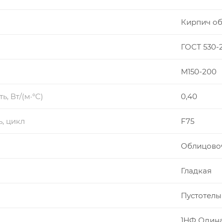
Кирпич о
ГОСТ 530-
М150-200
, Вт/(м·°С)
0,40
, цикл
F75
Облицово
Гладкая
Пустотелы
1НФ Один