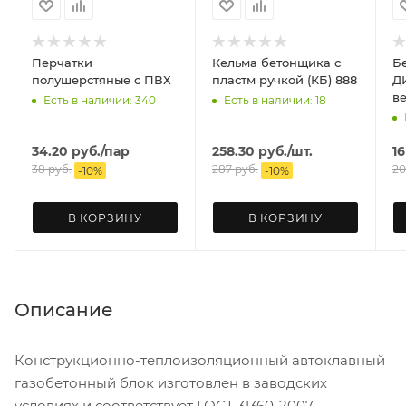
Перчатки
Кельма бетонщика с
Б
полушерстяные с ПВХ
пластм ручкой (КБ) 888
ДИОЛД
в
Есть в наличии: 340
Есть в наличии: 18
34.20
руб.
/пар
258.30
руб.
/шт.
16
38
руб.
287
руб.
20
-
10
%
-
10
%
В КОРЗИНУ
В КОРЗИНУ
Описание
Конструкционно-теплоизоляционный автоклавный
газобетонный блок изготовлен в заводских
условиях и соответствует ГОСТ 31360-2007.