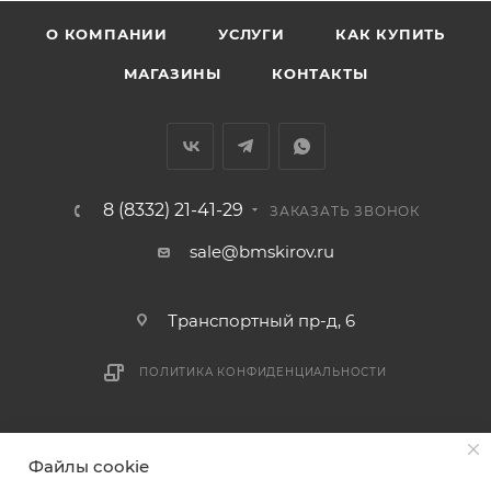
Вятка, область, межгород) осуществляется в
О КОМПАНИИ
УСЛУГИ
КАК КУПИТЬ
индивидуальном порядке.
МАГАЗИНЫ
КОНТАКТЫ
В случае непредвиденных обстоятельств,
мешающих принять товар, необходимо как можно
раньше связаться с менеджером, либо с отделом
логистики БМС.
8 (8332) 21-41-29
ЗАКАЗАТЬ ЗВОНОК
ВАЖНО: Покупатель обязан обеспечить наличие
sale@bmskirov.ru
подъездных путей до места выгрузки. При
отсутствии подъездных путей поставщик вправе
Транспортный пр-д, 6
отказаться от доставки. Стоимость повторной
доставки оплачивается покупателем в полном
ПОЛИТИКА КОНФИДЕНЦИАЛЬНОСТИ
объеме.
Доставка заказов по России не осуществляется.
2026 © БМС - Магазин строительных и отделочных
Файлы cookie
материалов