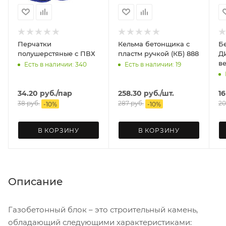
Перчатки
Кельма бетонщика с
Б
полушерстяные с ПВХ
пластм ручкой (КБ) 888
ДИОЛД
в
Есть в наличии: 340
Есть в наличии: 19
34.20
руб.
/пар
258.30
руб.
/шт.
16
38
руб.
287
руб.
20
-
10
%
-
10
%
В КОРЗИНУ
В КОРЗИНУ
Описание
Газобетонный блок – это строительный камень,
обладающий следующими характеристиками: