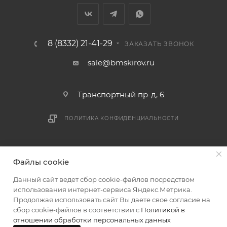
мешающих принять товар, необходимо как можно
раньше связаться с менеджером, либо с отделом
логистики БМС.
8 (8332) 21-41-29
ЗАКАЗАТЬ ЗВОНОК
ВАЖНО: Покупатель обязан обеспечить наличие
sale@bmskirov.ru
подъездных путей до места выгрузки. При
отсутствии подъездных путей поставщик вправе
Транспортный пр-д, 6
отказаться от доставки. Стоимость повторной
доставки оплачивается покупателем в полном
ПОЛИТИКА КОНФИДЕНЦИАЛЬНОСТИ
объеме.
Доставка заказов по России не осуществляется.
2026 © БМС - Магазин строительных и отделочных
Файлы cookie
материалов
Данный сайт ведет сбор cookie-файлов посредством
использования интернет-сервиса Яндекс.Метрика.
Продолжая использовать сайт Вы даете свое согласие на
сбор cookie-файлов в соответствии с
Политикой в
отношении обработки персональных данных