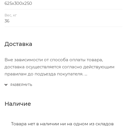
625х300х250
Вес, кг
36
Доставка
Вне зависимости от способа оплаты товара,
доставка осуществляется согласно действующим
правилам до подъезда покупателя.
Доставка осуществляется с понедельника по
пятницу с 8:00 до 17:00.
В субботу с 8:00 до 15:00
Наличие
Итоговая стоимость доставки зависит от:
- зоны доставки;
Товара нет в наличии ни на одном из складов