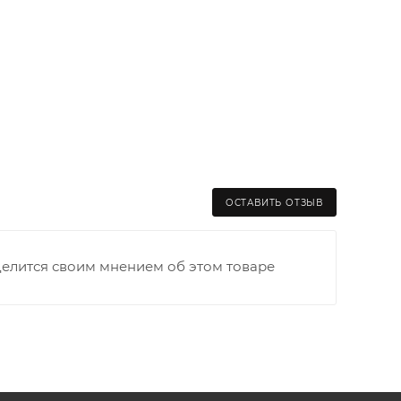
ОСТАВИТЬ ОТЗЫВ
делится своим мнением об этом товаре
раницы старого Моста через р. Вятка, область,