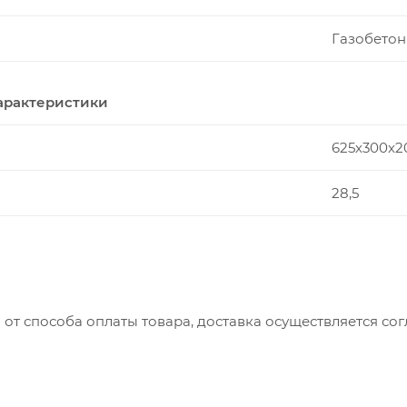
Газобетон
арактеристики
625х300х2
28,5
 от способа оплаты товара, доставка осуществляется с
вляется с понедельника по пятницу с 8:00 до 17:00.