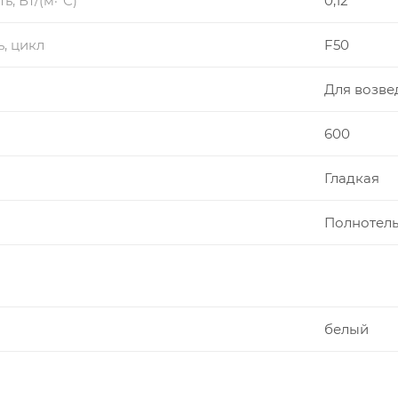
, Вт/(м·°С)
0,12
, цикл
F50
Для возве
600
Гладкая
Полнотелы
белый