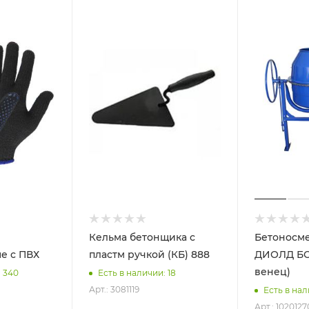
Кельма бетонщика с
Бетоносм
е с ПВХ
пластм ручкой (КБ) 888
ДИОЛД БСБ-150 (чугун
венец)
: 340
Есть в наличии: 18
Арт.: 3081119
Есть в нал
Арт.: 1020127