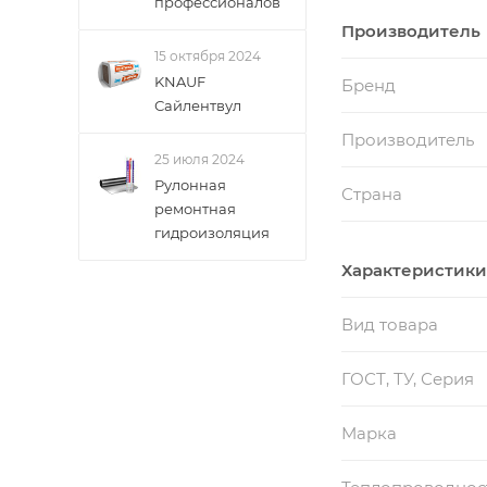
профессионалов
материалом, отл
Производитель
помещения даже 
15 октября 2024
Микроклимат в 
KNAUF
Бренд
-Шумоизоляционн
Сайлентвул
его густоты, шир
Производитель
-Предел огнестой
25 июля 2024
пожарной безоп
Рулонная
Страна
-Экологичность 
ремонтная
гидроизоляция
периода блоки н
происхождения.
Характеристики
-Биологическая 
бактерий и гриб
Вид товара
средствами
ГОСТ, ТУ, Серия
Марка