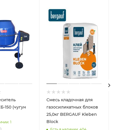
еситель
Смесь кладочная для
Цемен
газосиликатных блоков
42,5Н 
25,0кг BERGAUF Kleben
Горно
Block
ичии: 1
Есть 
0
Есть в наличии: 404