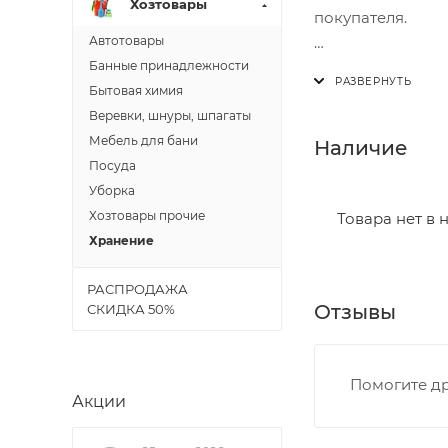
Хозтовары
покупателя.
Автотовары
Доставка осущест
Банные принадлежности
В субботу с 8:00 
Бытовая химия
Веревки, шнуры, шпагаты
Итоговая стоимос
Мебель для бани
Наличие
- зоны доставки;
Посуда
- веса и габарит
Уборка
- количества тор
Хозтовары прочие
Товара нет в 
Хранение
Границы доставки
РАСПРОДАЖА
• Дзержинского 
Отзывы
СКИДКА 50%
• Ленина - 65 ле
• Московская - 
• Производстве
Помогите др
• Профсоюзная -
Акции
• Чистопрудненс
• Щорса – Ульян