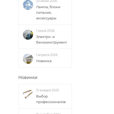
25 июня 2026
Доставка в Новов
Лампы, блоки
межгород) осуще
питания,
аксессуары
В случае непред
менеджером, либ
1 июня 2026
Электро- и
бензоинструмент
ВАЖНО: Покупате
поставщик вправ
1 апреля 2026
Новинка
Доставка заказо
Новинки
21 января 2025
Выбор
профессионалов