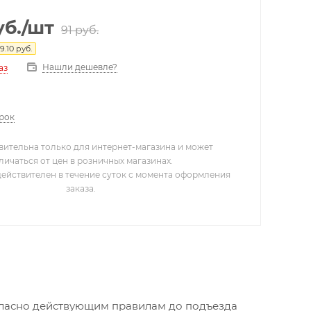
б.
/шт
91
руб.
9.10
руб.
Нашли дешевле?
аз
арок
вительна только для интернет-магазина и может
личаться от цен в розничных магазинах.
действителен в течение суток с момента оформления
заказа.
огласно действующим правилам до подъезда