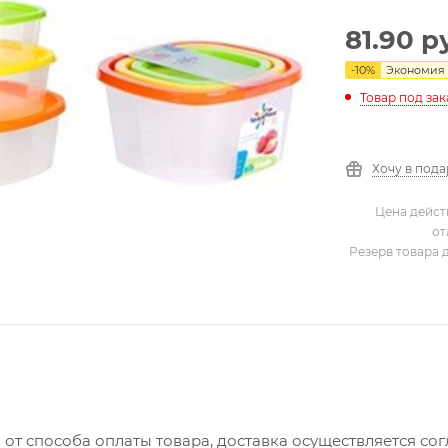
81.90
ру
-
10
%
Экономия
Товар под зак
Хочу в под
Цена дейст
от
Резерв товара 
 от способа оплаты товара, доставка осуществляется с