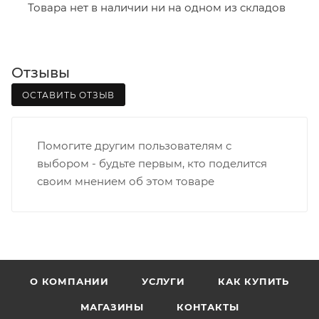
- зоны доставки;
Товара нет в наличии ни на одном из складов
- веса и габаритов товаров в заказе;
- количества торговых точек для погрузки товаров.
Отзывы
Границы доставки в черте города на выезд
(перекрестки улиц):
ОСТАВИТЬ ОТЗЫВ
• Дзержинского - Жуковского
• Ленина - 65 лет победы
Помогите другим пользователям с
• Московская - Ульяновская
выбором - будьте первым, кто поделится
• Производственная - Потребкооперации
своим мнением об этом товаре
• Профсоюзная - Заводская
• Чистопрудненская - Украинская
• Щорса – Ульяновская
Доставка в Нововятский р-он, Коминтерн, Костино и
Заречную часть (от границы старого Моста через р.
Вятка, область, межгород) осуществляется в
О КОМПАНИИ
УСЛУГИ
КАК КУПИТЬ
индивидуальном порядке.
МАГАЗИНЫ
КОНТАКТЫ