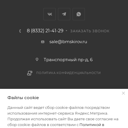
В случае непредвиденных обстоятельств,
мешающих принять товар, необходимо как можно
раньше связаться с менеджером, либо с отделом
логистики БМС.
8 (8332) 21-41-29
ЗАКАЗАТЬ ЗВОНОК
ВАЖНО: Покупатель обязан обеспечить наличие
sale@bmskirov.ru
подъездных путей до места выгрузки. При
отсутствии подъездных путей поставщик вправе
Транспортный пр-д, 6
отказаться от доставки. Стоимость повторной
доставки оплачивается покупателем в полном
ПОЛИТИКА КОНФИДЕНЦИАЛЬНОСТИ
объеме.
Доставка заказов по России не осуществляется.
2026 © БМС - Магазин строительных и отделочных
Файлы cookie
материалов
Данный сайт ведет сбор cookie-файлов посредством
использования интернет-сервиса Яндекс.Метрика.
Продолжая использовать сайт Вы даете свое согласие на
сбор cookie-файлов в соответствии с
Политикой в