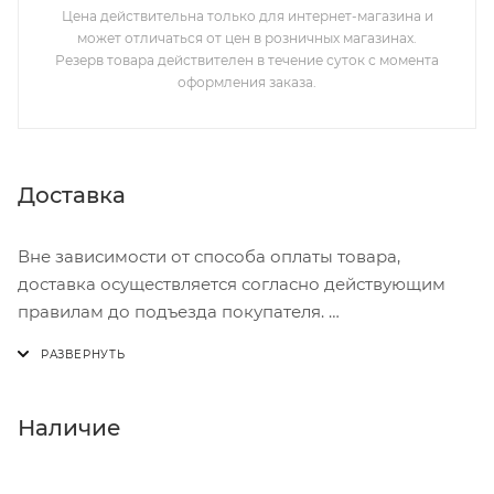
Цена действительна только для интернет-магазина и
может отличаться от цен в розничных магазинах.
Резерв товара действителен в течение суток с момента
оформления заказа.
Доставка
Вне зависимости от способа оплаты товара,
доставка осуществляется согласно действующим
правилам до подъезда покупателя.
Доставка осуществляется с понедельника по
пятницу с 8:00 до 17:00.
В субботу с 8:00 до 15:00
Наличие
Итоговая стоимость доставки зависит от: