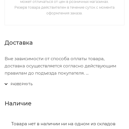
может отличаться от цен в розничных магазинах.
Резерв товара действителен в течение суток с момента
оформления заказа.
Доставка
Вне зависимости от способа оплаты товара,
доставка осуществляется согласно действующим
правилам до подъезда покупателя.
Доставка осуществляется с понедельника по
пятницу с 8:00 до 17:00.
В субботу с 8:00 до 15:00
Наличие
Итоговая стоимость доставки зависит от:
- зоны доставки;
Товара нет в наличии ни на одном из складов