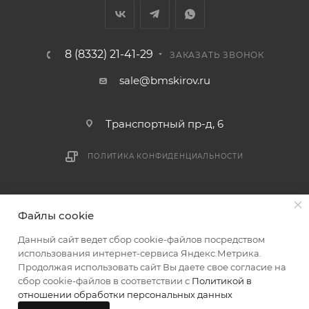
мешающих принять товар, необходимо как можно
раньше связаться с менеджером, либо с отделом
логистики БМС.
8 (8332) 21-41-29
ЗАКАЗАТЬ ЗВОНОК
ВАЖНО: Покупатель обязан обеспечить наличие
sale@bmskirov.ru
подъездных путей до места выгрузки. При
отсутствии подъездных путей поставщик вправе
Транспортный пр-д, 6
отказаться от доставки. Стоимость повторной
доставки оплачивается покупателем в полном
ПОЛИТИКА КОНФИДЕНЦИАЛЬНОСТИ
объеме.
Доставка заказов по России не осуществляется.
2026 © БМС - Магазин строительных и отделочных
Файлы cookie
материалов
Данный сайт ведет сбор cookie-файлов посредством
использования интернет-сервиса Яндекс.Метрика.
Продолжая использовать сайт Вы даете свое согласие на
сбор cookie-файлов в соответствии с
Политикой в
отношении обработки персональных данных