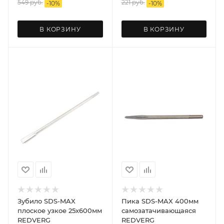
549
руб.
221
руб.
-
10
%
-
10
%
В КОРЗИНУ
В КОРЗИНУ
Зубило SDS-MAX
Пика SDS-MAX 400мм
плоское узкое 25х600мм
самозатачивающаяся
REDVERG
REDVERG