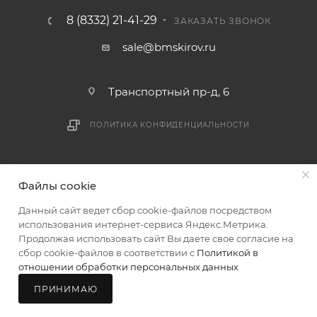
8 (8332) 21-41-29
ЗАКАЗАТЬ ЗВОНОК
sale@bmskirov.ru
Транспортный пр-д, 6
ПОЛИТИКА КОНФИДЕНЦИАЛЬНОСТИ
2026 © БМС - Магазин строительных и отделочных
Файлы cookie
материалов
Данный сайт ведет сбор cookie-файлов посредством
использования интернет-сервиса Яндекс.Метрика.
Продолжая использовать сайт Вы даете свое согласие на
сбор cookie-файлов в соответствии с
Политикой в
отношении обработки персональных данных
ПРИНИМАЮ
Главная
Каталог
Корзина
Мой БМС
Магазины