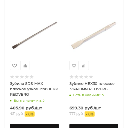
Зубило SDS-MAX
Зубило HEX30 плоское
плоское узкое 25х600мм
35х410мм REDVERG
REDVERG
Есть в наличии: 5
Есть в наличии: 5
405.90
руб.
/шт
699.30
руб.
/шт
451
руб.
777
руб.
-
10
%
-
10
%