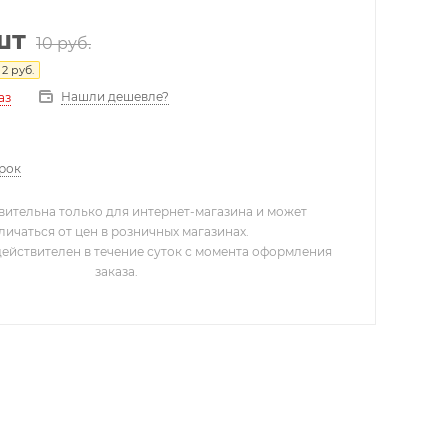
шт
10
руб.
я
2
руб.
Нашли дешевле?
аз
арок
вительна только для интернет-магазина и может
личаться от цен в розничных магазинах.
действителен в течение суток с момента оформления
заказа.