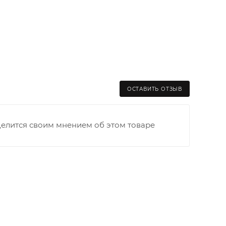
ОСТАВИТЬ ОТЗЫВ
делится своим мнением об этом товаре
раницы старого Моста через р. Вятка, область,
ходимо как можно раньше связаться с