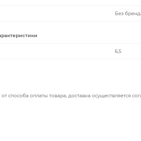
Без бренд
арактеристики
6,5
 от способа оплаты товара, доставка осуществляется с
вляется с понедельника по пятницу с 8:00 до 17:00.
до 15:00