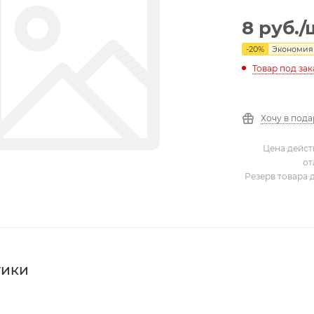
8
руб.
/
-
20
%
Экономи
Товар под зак
Хочу в под
Цена дейст
от
Резерв товара 
тики