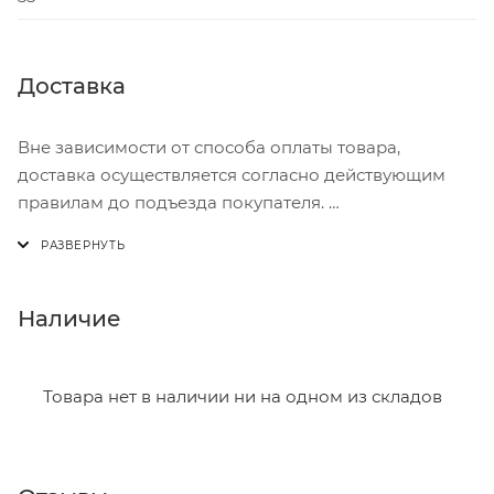
Доставка
Вне зависимости от способа оплаты товара,
доставка осуществляется согласно действующим
правилам до подъезда покупателя.
Доставка осуществляется с понедельника по
пятницу с 8:00 до 17:00.
В субботу с 8:00 до 15:00
Наличие
Итоговая стоимость доставки зависит от:
- зоны доставки;
Товара нет в наличии ни на одном из складов
- веса и габаритов товаров в заказе;
- количества торговых точек для погрузки товаров.