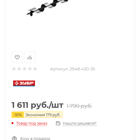
Артикул:
2948-450-35
1 611
руб.
/шт
1 790
руб.
-
10
%
Экономия
179
руб.
Нашли дешевле?
Товар под заказ
Хочу в подарок