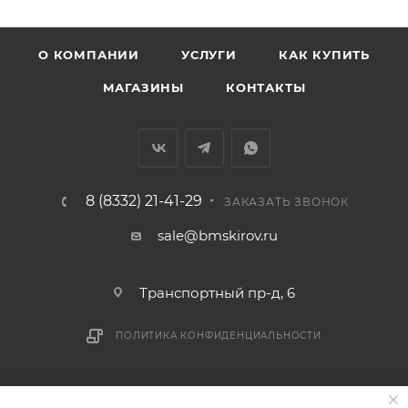
Заречную часть (от границы старого Моста через р.
Вятка, область, межгород) осуществляется в
О КОМПАНИИ
УСЛУГИ
КАК КУПИТЬ
индивидуальном порядке.
МАГАЗИНЫ
КОНТАКТЫ
В случае непредвиденных обстоятельств,
мешающих принять товар, необходимо как можно
раньше связаться с менеджером, либо с отделом
логистики БМС.
8 (8332) 21-41-29
ЗАКАЗАТЬ ЗВОНОК
ВАЖНО: Покупатель обязан обеспечить наличие
sale@bmskirov.ru
подъездных путей до места выгрузки. При
отсутствии подъездных путей поставщик вправе
Транспортный пр-д, 6
отказаться от доставки. Стоимость повторной
доставки оплачивается покупателем в полном
ПОЛИТИКА КОНФИДЕНЦИАЛЬНОСТИ
объеме.
Доставка заказов по России не осуществляется.
2026 © БМС - Магазин строительных и отделочных