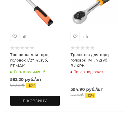
Трещетка для торц
Трещетка для торц
головок 1/2'', 45зуб,
головок 1/4'', 72зуб,
ЕРМАК
ВИХРЬ
Есть в наличии: 5
Товар под заказ
583.20
руб.
/шт
648
руб.
-
10
%
594.90
руб.
/шт
661
руб.
-
10
%
В КОРЗИНУ