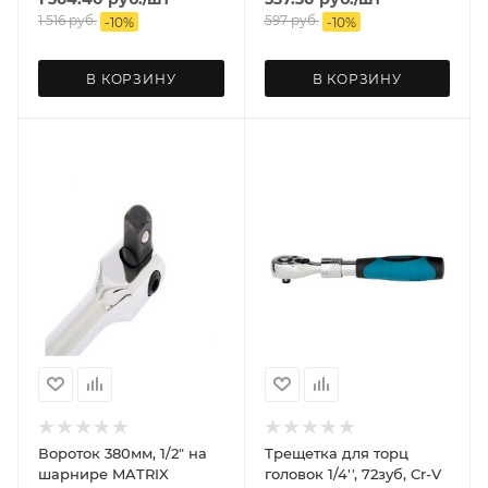
1 516
руб.
597
руб.
-
10
%
-
10
%
В КОРЗИНУ
В КОРЗИНУ
Вороток 380мм, 1/2" на
Трещетка для торц
шарнире MATRIX
головок 1/4'', 72зуб, Cr-V