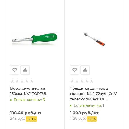
Вороток-отвертка
Трещетка для торц
150мм, 1/4" TOPTUL
головок 1/4'', 72зуб, Cr-V
телескопическая
Есть в наличии: 3
STARTUL PRO
Есть в наличии: 1
198.40
руб.
/шт
1 008
руб.
/шт
248
руб.
1 120
руб.
-
20
%
-
10
%