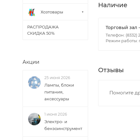
Итоговая стоимос
Наличие
- зоны доставки;
Хозтовары
- веса и габарит
- количества тор
РАСПРОДАЖА
Торговый зал 
СКИДКА 50%
Телефон: (8332) 2
Режим работы: пн
Границы доставки
• Дзержинского 
• Ленина - 65 ле
Акции
• Московская - 
Отзывы
• Производстве
25 июня 2026
• Профсоюзная -
Лампы, блоки
• Чистопрудненс
питания,
Помогите др
• Щорса – Ульян
аксессуары
Доставка в Новов
межгород) осуще
1 июня 2026
Электро- и
В случае непред
бензоинструмент
менеджером, либ