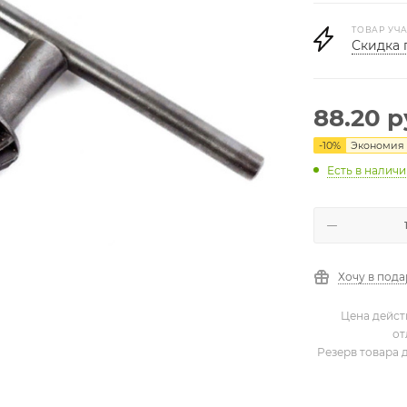
ТОВАР УЧА
Скидка 
88.20
р
-
10
%
Экономия
Есть в налич
Хочу в под
Цена дейст
от
Резерв товара 