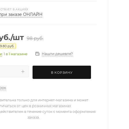
СТВУЕТ В АКЦИЯХ
при заказе ОНЛАЙН
уб.
/шт
98
руб.
9.80
руб.
Нашли дешевле?
ии
: 1
в 1 магазине
В КОРЗИНУ
арок
вительна только для интернет-магазина и может
личаться от цен в розничных магазинах.
действителен в течение суток с момента оформления
заказа.