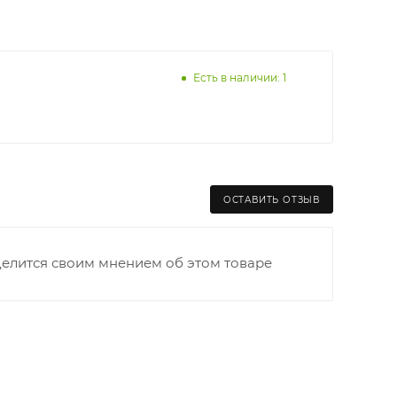
Есть в наличии: 1
ОСТАВИТЬ ОТЗЫВ
делится своим мнением об этом товаре
раницы старого Моста через р. Вятка, область,
ходимо как можно раньше связаться с