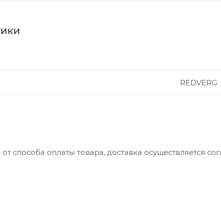
тики
REDVERG
 от способа оплаты товара, доставка осуществляется с
вляется с понедельника по пятницу с 8:00 до 17:00.
до 15:00