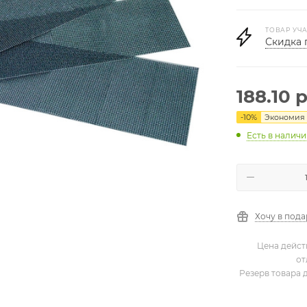
ТОВАР УЧА
Скидка 
188.10
р
-
10
%
Экономия
Есть в налич
Хочу в под
Цена дейст
от
Резерв товара 