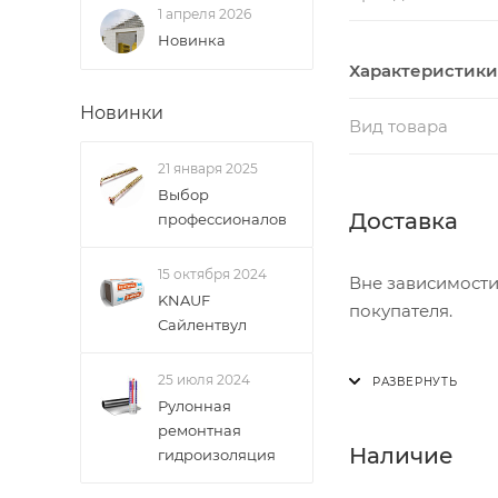
1 апреля 2026
Новинка
Характеристики
Новинки
Вид товара
21 января 2025
Выбор
Доставка
профессионалов
15 октября 2024
Вне зависимости
KNAUF
покупателя.
Сайлентвул
Доставка осущест
25 июля 2024
В субботу с 8:00 
Рулонная
ремонтная
Итоговая стоимос
Наличие
гидроизоляция
- зоны доставки;