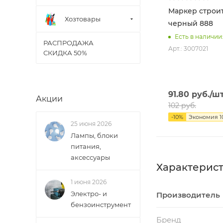
Маркер строи
Хозтовары
черный 888
Есть в наличии:
РАСПРОДАЖА
Арт.: 3007021
СКИДКА 50%
91.80
руб.
/ш
Акции
102
руб.
-
10
%
Экономия
1
25 июня 2026
Лампы, блоки
питания,
аксессуары
Характерис
1 июня 2026
Электро- и
Производитель
бензоинструмент
Бренд