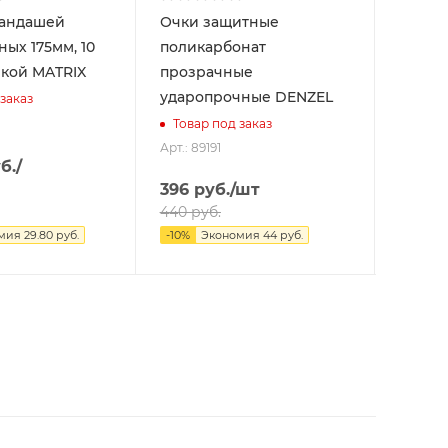
рандашей
Очки защитные
Лента
ых 175мм, 10
поликарбонат
UNIB
лкой MATRIX
прозрачные
Товар
ударопрочные DENZEL
Арт.: 28
заказ
Товар под заказ
Арт.: 89191
б.
/
396
руб.
/шт
90
ру
440
руб.
100
руб
мия
29.80
руб.
-
10
%
Экономия
44
руб.
-
10
%
Э