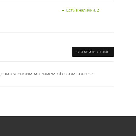
Есть в наличии: 2
ОСТАВИТЬ ОТЗЫВ
делится своим мнением об этом товаре
раницы старого Моста через р. Вятка, область,
ходимо как можно раньше связаться с
та выгрузки. При отсутствии подъездных путей