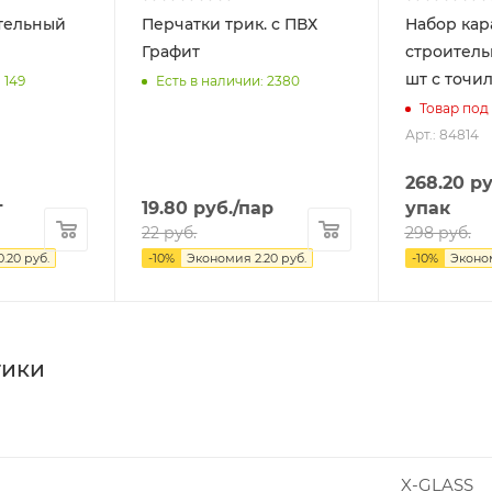
тельный
Перчатки трик. с ПВХ
Набор ка
Графит
строительн
шт с точи
 149
Есть в наличии: 2380
Товар под 
Арт.: 84814
268.20
ру
т
19.80
руб.
/пар
упак
22
руб.
298
руб.
0.20
руб.
-
10
%
Экономия
2.20
руб.
-
10
%
Эконо
тики
X-GLASS