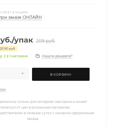
СТВУЕТ В АКЦИЯХ
при заказе ОНЛАЙН
уб.
/упак
209
руб.
20.90
руб.
Нашли дешевле?
ии
: 2
в 1 магазине
В КОРЗИНУ
арок
вительна только для интернет-магазина и может
личаться от цен в розничных магазинах.
действителен в течение суток с момента оформления
заказа.