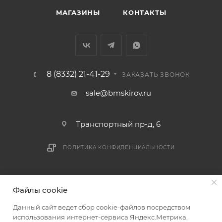
Доставка заказов по России не осуществляется.
МАГАЗИНЫ
КОНТАКТЫ
8 (8332) 21-41-29
ЗАКАЗАТЬ ЗВОНОК
sale@bmskirov.ru
Транспортный пр-д, 6
ПОЛИТИКА КОНФИДЕНЦИАЛЬНОСТИ
2026 © БМС - Магазин строительных и отделочных
Файлы cookie
материалов
Данный сайт ведет сбор cookie-файлов посредством
использования интернет-сервиса Яндекс.Метрика.