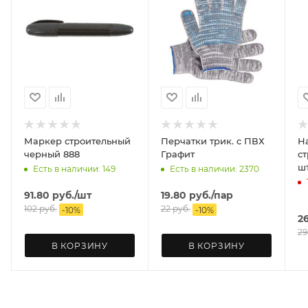
Маркер строительный
Перчатки трик. с ПВХ
Н
черный 888
Графит
ст
ш
Есть в наличии: 149
Есть в наличии: 2370
91.80
руб.
/шт
19.80
руб.
/пар
102
руб.
22
руб.
-
10
%
-
10
%
2
29
В КОРЗИНУ
В КОРЗИНУ