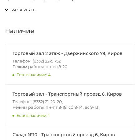
Доставка осуществляется с понедельника по
пятницу с 8:00 до 17:00.
В субботу с 8:00 до 15:00
Наличие
Итоговая стоимость доставки зависит от:
- зоны доставки;
Торговый зал 2 этаж - Дзержинского 79, Киров
- веса и габаритов товаров в заказе;
Телефон: (8332) 22-51-52,
Режим работы: пн-вс 8-20
- количества торговых точек для погрузки товаров.
Есть в наличии: 4
Границы доставки в черте города на выезд
(перекрестки улиц):
Торговый зал - Транспортный проезд 6, Киров
• Дзержинского - Жуковского
Телефон: (8332) 21-20-20,
• Ленина - 65 лет победы
Режим работы: пн-пт 8-18, сб 8-14, вс 9-13
• Московская - Ульяновская
Есть в наличии: 1
• Производственная - Потребкооперации
• Профсоюзная - Заводская
Склад №10 - Транспортный проезд 6, Киров
• Чистопрудненская - Украинская