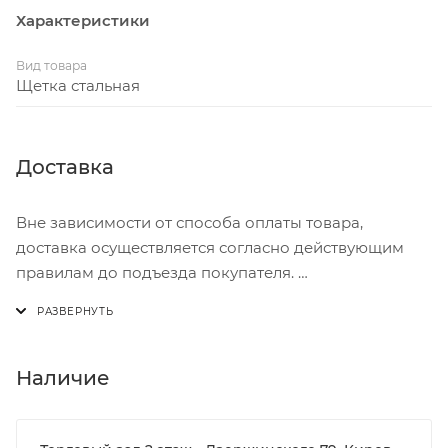
Характеристики
Вид товара
Щетка стальная
Доставка
Вне зависимости от способа оплаты товара,
доставка осуществляется согласно действующим
правилам до подъезда покупателя.
Доставка осуществляется с понедельника по
пятницу с 8:00 до 17:00.
В субботу с 8:00 до 15:00
Наличие
Итоговая стоимость доставки зависит от:
- зоны доставки;