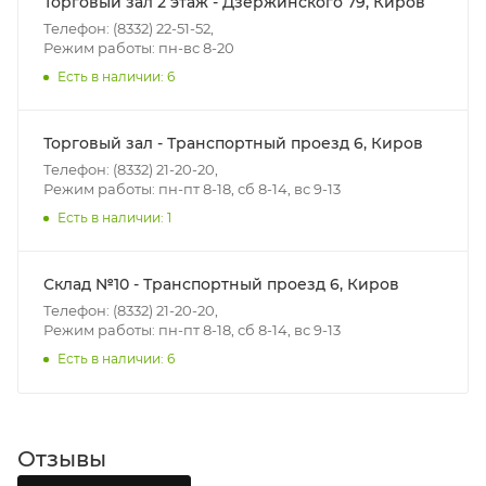
Торговый зал 2 этаж - Дзержинского 79, Киров
- веса и габаритов товаров в заказе;
Телефон: (8332) 22-51-52,
Режим работы: пн-вс 8-20
- количества торговых точек для погрузки товаров.
Есть в наличии: 6
Границы доставки в черте города на выезд
(перекрестки улиц):
Торговый зал - Транспортный проезд 6, Киров
• Дзержинского - Жуковского
Телефон: (8332) 21-20-20,
• Ленина - 65 лет победы
Режим работы: пн-пт 8-18, сб 8-14, вс 9-13
• Московская - Ульяновская
Есть в наличии: 1
• Производственная - Потребкооперации
• Профсоюзная - Заводская
Склад №10 - Транспортный проезд 6, Киров
• Чистопрудненская - Украинская
Телефон: (8332) 21-20-20,
• Щорса – Ульяновская
Режим работы: пн-пт 8-18, сб 8-14, вс 9-13
Доставка в Нововятский р-он, Коминтерн, Костино и
Есть в наличии: 6
Заречную часть (от границы старого Моста через р.
Вятка, область, межгород) осуществляется в
индивидуальном порядке.
Отзывы