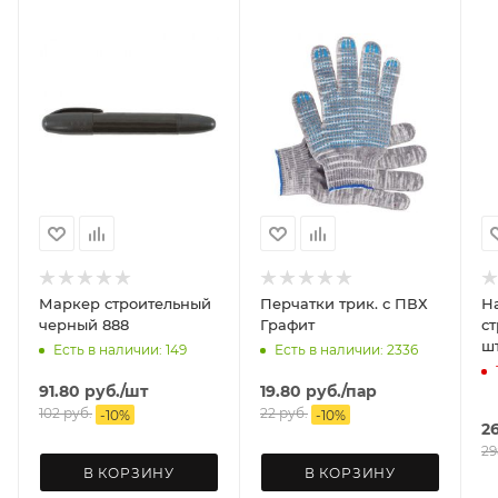
Маркер строительный
Перчатки трик. с ПВХ
Н
черный 888
Графит
ст
ш
Есть в наличии: 149
Есть в наличии: 2336
91.80
руб.
/шт
19.80
руб.
/пар
102
руб.
22
руб.
-
10
%
-
10
%
2
29
В КОРЗИНУ
В КОРЗИНУ