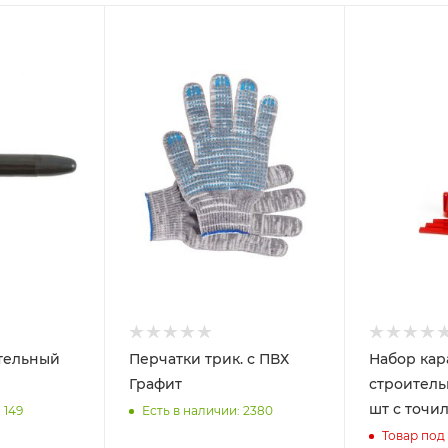
тельный
Перчатки трик. с ПВХ
Набор ка
Графит
строительн
шт с точи
 149
Есть в наличии: 2380
Товар под 