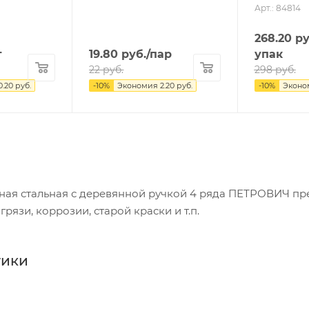
Арт.: 84814
268.20
ру
т
19.80
руб.
/пар
упак
22
руб.
298
руб.
0.20
руб.
-
10
%
Экономия
2.20
руб.
-
10
%
Эконо
ая стальная с деревянной ручкой 4 ряда ПЕТРОВИЧ пр
грязи, коррозии, старой краски и т.п.
тики