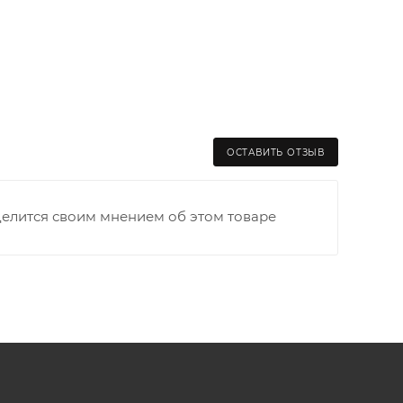
ОСТАВИТЬ ОТЗЫВ
делится своим мнением об этом товаре
раницы старого Моста через р. Вятка, область,
ходимо как можно раньше связаться с