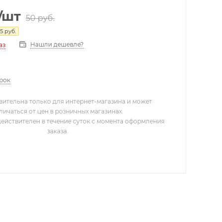
/шт
50
руб.
5
руб.
Нашли дешевле?
аз
арок
вительна только для интернет-магазина и может
личаться от цен в розничных магазинах.
действителен в течение суток с момента оформления
заказа.