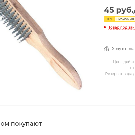
45
руб.
-
10
%
Экономия
Товар под зак
Хочу в под
Цена дейст
от
Резерв товара 
ром покупают