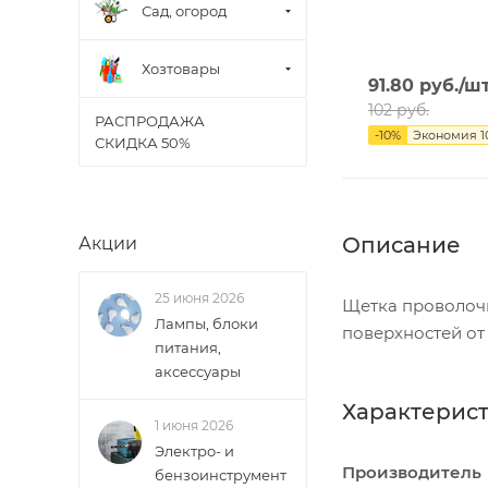
Сад, огород
Хозтовары
91.80
руб.
/ш
102
руб.
РАСПРОДАЖА
-
10
%
Экономия
1
СКИДКА 50%
Описание
Акции
25 июня 2026
Щетка проволочн
Лампы, блоки
поверхностей от 
питания,
аксессуары
Характерис
1 июня 2026
Электро- и
Производитель
бензоинструмент