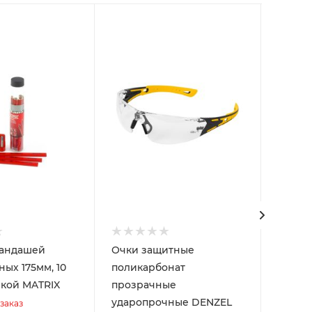
рандашей
Очки защитные
Лента
ых 175мм, 10
поликарбонат
UNIB
лкой MATRIX
прозрачные
Товар
ударопрочные DENZEL
Арт.: 28
заказ