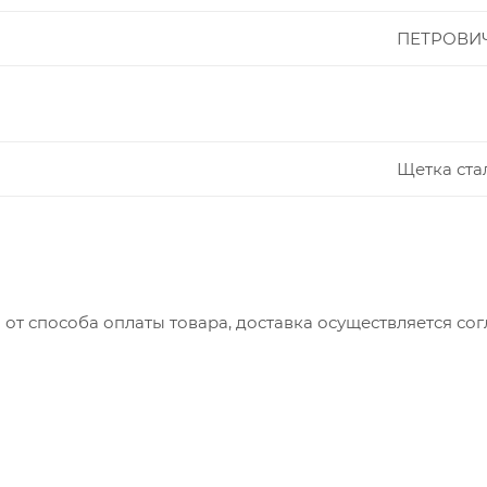
ПЕТРОВИ
Щетка ста
 от способа оплаты товара, доставка осуществляется с
вляется с понедельника по пятницу с 8:00 до 17:00.
до 15:00
ть доставки зависит от: