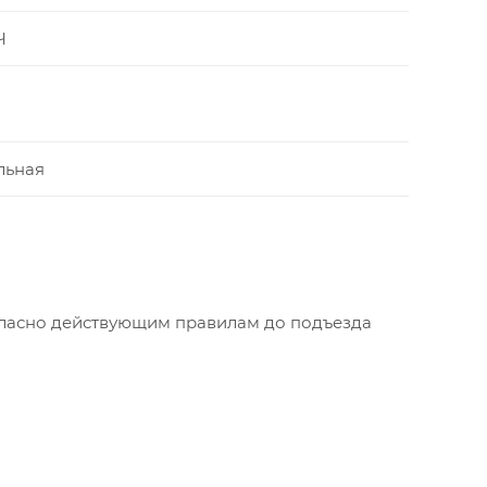
Ч
льная
огласно действующим правилам до подъезда