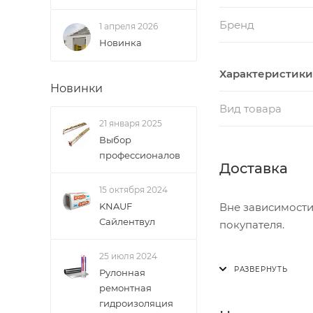
Бренд
1 апреля 2026
Новинка
Характеристики
Новинки
Вид товара
21 января 2025
Выбор
профессионалов
Доставка
15 октября 2024
KNAUF
Вне зависимости
Сайлентвул
покупателя.
25 июля 2024
Доставка осущест
Рулонная
В субботу с 8:00 
ремонтная
гидроизоляция
Итоговая стоимос