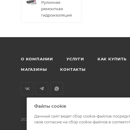
Рулонная
ремонтная
гидроизоляция
О КОМПАНИИ
УСЛУГИ
КАК КУПИТЬ
МАГАЗИНЫ
КОНТАКТЫ
Файлы cookie
Данный сайт ведет сбор cookie-файлов посредс
2026 © БМС - Магазин строительных и отделочных мат
свое согласие на сбор cookie-файлов в соответс