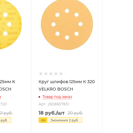
125мм K
Круг шлифов.125мм К 320
 BOSCH
VELKRO BOSCH
з
Товар под заказ
-720
Арт.: 2608607831
18
руб.
/шт
0
руб.
20
руб.
руб.
Экономия
2
руб.
-
10
%