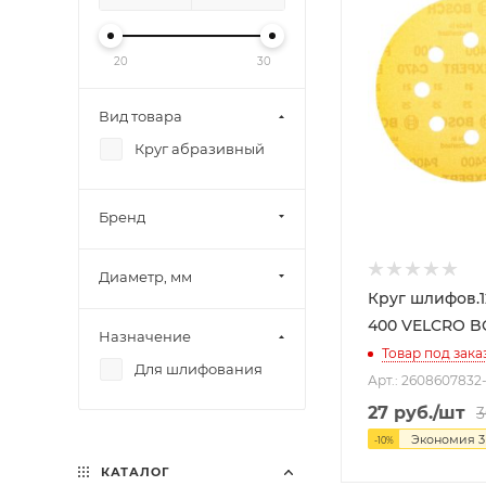
20
30
Вид товара
Круг абразивный
Бренд
Диаметр, мм
Круг шлифов.
400 VELCRO
Назначение
Товар под зака
Для шлифования
Арт.: 2608607832
27
руб.
/шт
3
Экономия
3
-
10
%
КАТАЛОГ